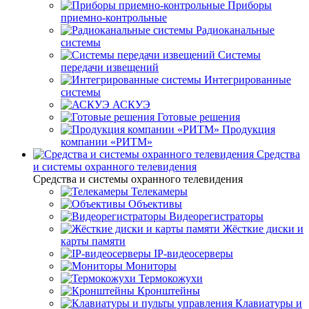
Приборы
приемно-контрольные
Радиоканальные
системы
Системы
передачи извещений
Интегрированные
системы
АСКУЭ
Готовые решения
Продукция
компании «РИТМ»
Средства
и системы охранного телевидения
Средства и системы охранного телевидения
Телекамеры
Объективы
Видеорегистраторы
Жёсткие диски и
карты памяти
IP-видеосерверы
Мониторы
Термокожухи
Кронштейны
Клавиатуры и