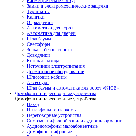
Биометрические СКУД
Замки и электромеханические защелки
Турникеты
Калитки
Ограждения
Автоматика для ворот
Автоматика для дверей
Шлагбаумы
Светофоры
Зеркала безопасности
Доводчики
Кнопки выхода
Источники электропитания
Досмотровое оборудование
Шлюзовые кабины
Аксессуры
Шлагбаумы и автоматика для ворот «NICE»
Домофоны и переговорные устройства
Домофоны и переговорные устройства
Назад
Интерфоны, интеркомы
Переговорные устройства
Системы цифровой записи аудиоинформации
Аудиодомофоны малоабонентные
Домофоны цифровые