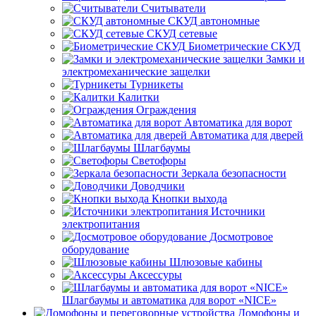
Считыватели
СКУД автономные
СКУД сетевые
Биометрические СКУД
Замки и
электромеханические защелки
Турникеты
Калитки
Ограждения
Автоматика для ворот
Автоматика для дверей
Шлагбаумы
Светофоры
Зеркала безопасности
Доводчики
Кнопки выхода
Источники
электропитания
Досмотровое
оборудование
Шлюзовые кабины
Аксессуры
Шлагбаумы и автоматика для ворот «NICE»
Домофоны и