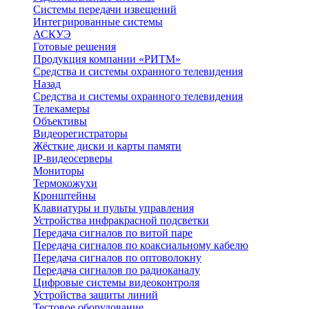
Системы передачи извещений
Интегрированные системы
АСКУЭ
Готовые решения
Продукция компании «РИТМ»
Средства и системы охранного телевидения
Назад
Средства и системы охранного телевидения
Телекамеры
Объективы
Видеорегистраторы
Жёсткие диски и карты памяти
IP-видеосерверы
Мониторы
Термокожухи
Кронштейны
Клавиатуры и пульты управления
Устройства инфракрасной подсветки
Передача сигналов по витой паре
Передача сигналов по коаксиальному кабелю
Передача сигналов по оптоволокну
Передача сигналов по радиоканалу
Цифровые системы видеоконтроля
Устройства защиты линий
Тестовое оборудование