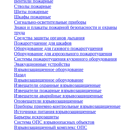
Вентили пожарные
Стволы пожарные
Щиты пожарные
Шкафы пожарные
Сигнально-осветительные приборы
Знаки и плакаты пожарной безопасности и охраны
труда
Средства защиты органов дыхания
Пожаротушение для шкафов
Оборудование для газового пожаротушения
Оборудование для аэрозольного пожаротушения
Системы пожаротушения кухонного оборудования
Эвакуационные устройства
Взрывозащищенное оборудование
Назад
Взрывозащищенное оборудование
Извещатели охранные взрывозащищенные
Извещатели пожарные взрывозащищенные
Извещатели аварийные взрывозащищенные
Оповещатели взрывозащищенные
Приборы приемно-контрольные взрывозащищенные
Источники питания взрывозащищенные
Барьеры искрозащиты
Система ОПС взрывоопасных объектов
Взрывозащищенный комплекс ОПС