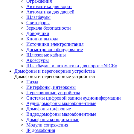
Ограждения
Автоматика для ворот
Автоматика для дверей
Шлагбаумы
Светофоры
Зеркала безопасности
Доводчики
Кнопки выхода
Источники электропитания
Досмотровое оборудование
Шлюзовые кабины
Аксессуры
Шлагбаумы и автоматика для ворот «NICE»
Домофоны и переговорные устройства
Домофоны и переговорные устройства
Назад
Интерфоны, интеркомы
Переговорные устройства
Системы цифровой записи аудиоинформации
Аудиодомофоны малоабонентные
Домофоны цифровые
Видеодомофоны малоабонентные
Домофоны координатные
Модули сопряжения
IP-домофония