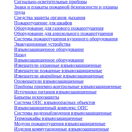
Сигнально-осветительные приборы
Знаки и плакаты пожарной безопасности и охраны
труда
Средства защиты органов дыхания
Пожаротушение для шкафов
Оборудование для газового пожаротушения
Оборудование для аэрозольного пожаротушения
Системы пожаротушения кухонного оборудования
Эвакуационные устройства
Взрывозащищенное оборудование
Назад
Взрывозащищенное оборудование
Извещатели охранные взрывозащищенные
Извещатели пожарные взрывозащищенные
Извещатели аварийные взрывозащищенные
Оповещатели взрывозащищенные
Приборы приемно-контрольные взрывозащищенные
Источники питания взрывозащищенные
Барьеры искрозащиты
Система ОПС взрывоопасных объектов
Взрывозащищенный комплекс ОПС
Системы видеонаблюдения взрывозащищенные
Термошкафы взрывозащищенные
Модули пожаротушения взрывозащищенные
Изделия коммутационные взрывозащищенные