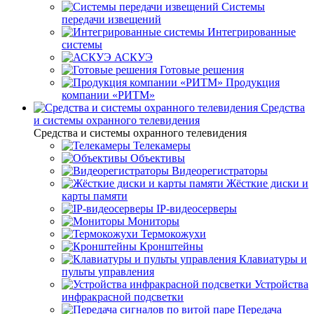
Системы
передачи извещений
Интегрированные
системы
АСКУЭ
Готовые решения
Продукция
компании «РИТМ»
Средства
и системы охранного телевидения
Средства и системы охранного телевидения
Телекамеры
Объективы
Видеорегистраторы
Жёсткие диски и
карты памяти
IP-видеосерверы
Мониторы
Термокожухи
Кронштейны
Клавиатуры и
пульты управления
Устройства
инфракрасной подсветки
Передача