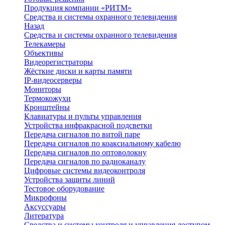
Продукция компании «РИТМ»
Средства и системы охранного телевидения
Назад
Средства и системы охранного телевидения
Телекамеры
Объективы
Видеорегистраторы
Жёсткие диски и карты памяти
IP-видеосерверы
Мониторы
Термокожухи
Кронштейны
Клавиатуры и пульты управления
Устройства инфракрасной подсветки
Передача сигналов по витой паре
Передача сигналов по коаксиальному кабелю
Передача сигналов по оптоволокну
Передача сигналов по радиоканалу
Цифровые системы видеоконтроля
Устройства защиты линий
Тестовое оборудование
Микрофоны
Аксуссуары
Литература
Средства и системы контроля и управления доступом