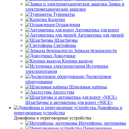
Замки и
электромеханические защелки
Турникеты
Калитки
Ограждения
Автоматика для ворот
Автоматика для дверей
Шлагбаумы
Светофоры
Зеркала безопасности
Доводчики
Кнопки выхода
Источники
электропитания
Досмотровое
оборудование
Шлюзовые кабины
Аксессуры
Шлагбаумы и автоматика для ворот «NICE»
Домофоны и
переговорные устройства
Домофоны и переговорные устройства
Интерфоны, интеркомы
Переговорные