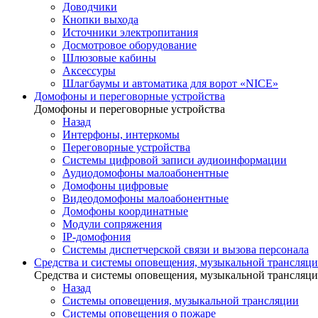
Доводчики
Кнопки выхода
Источники электропитания
Досмотровое оборудование
Шлюзовые кабины
Аксессуры
Шлагбаумы и автоматика для ворот «NICE»
Домофоны и переговорные устройства
Домофоны и переговорные устройства
Назад
Интерфоны, интеркомы
Переговорные устройства
Системы цифровой записи аудиоинформации
Аудиодомофоны малоабонентные
Домофоны цифровые
Видеодомофоны малоабонентные
Домофоны координатные
Модули сопряжения
IP-домофония
Системы диспетчерской связи и вызова персонала
Средства и системы оповещения, музыкальной трансляц
Средства и системы оповещения, музыкальной трансляц
Назад
Системы оповещения, музыкальной трансляции
Системы оповещения о пожаре