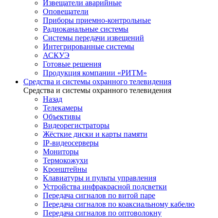
Извещатели аварийные
Оповещатели
Приборы приемно-контрольные
Радиоканальные системы
Системы передачи извещений
Интегрированные системы
АСКУЭ
Готовые решения
Продукция компании «РИТМ»
Средства и системы охранного телевидения
Средства и системы охранного телевидения
Назад
Телекамеры
Объективы
Видеорегистраторы
Жёсткие диски и карты памяти
IP-видеосерверы
Мониторы
Термокожухи
Кронштейны
Клавиатуры и пульты управления
Устройства инфракрасной подсветки
Передача сигналов по витой паре
Передача сигналов по коаксиальному кабелю
Передача сигналов по оптоволокну