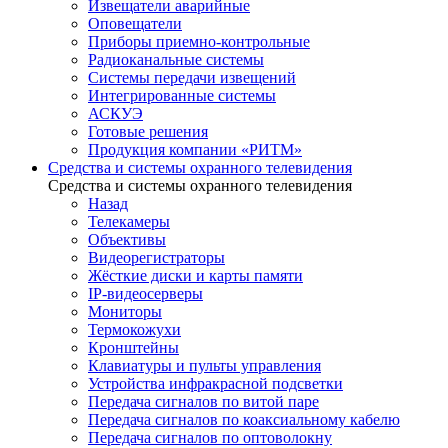
Извещатели аварийные
Оповещатели
Приборы приемно-контрольные
Радиоканальные системы
Системы передачи извещений
Интегрированные системы
АСКУЭ
Готовые решения
Продукция компании «РИТМ»
Средства и системы охранного телевидения
Средства и системы охранного телевидения
Назад
Телекамеры
Объективы
Видеорегистраторы
Жёсткие диски и карты памяти
IP-видеосерверы
Мониторы
Термокожухи
Кронштейны
Клавиатуры и пульты управления
Устройства инфракрасной подсветки
Передача сигналов по витой паре
Передача сигналов по коаксиальному кабелю
Передача сигналов по оптоволокну