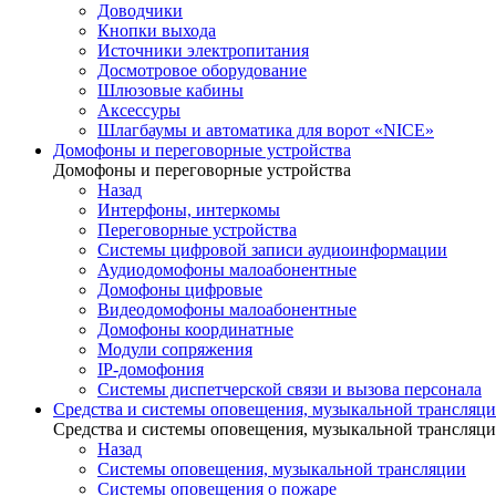
Доводчики
Кнопки выхода
Источники электропитания
Досмотровое оборудование
Шлюзовые кабины
Аксессуры
Шлагбаумы и автоматика для ворот «NICE»
Домофоны и переговорные устройства
Домофоны и переговорные устройства
Назад
Интерфоны, интеркомы
Переговорные устройства
Системы цифровой записи аудиоинформации
Аудиодомофоны малоабонентные
Домофоны цифровые
Видеодомофоны малоабонентные
Домофоны координатные
Модули сопряжения
IP-домофония
Системы диспетчерской связи и вызова персонала
Средства и системы оповещения, музыкальной трансляц
Средства и системы оповещения, музыкальной трансляц
Назад
Системы оповещения, музыкальной трансляции
Системы оповещения о пожаре