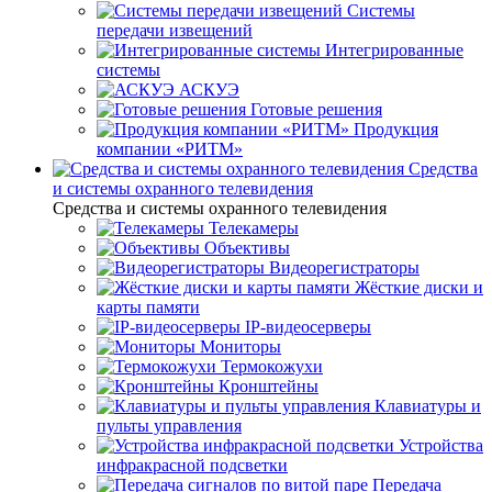
Системы
передачи извещений
Интегрированные
системы
АСКУЭ
Готовые решения
Продукция
компании «РИТМ»
Средства
и системы охранного телевидения
Средства и системы охранного телевидения
Телекамеры
Объективы
Видеорегистраторы
Жёсткие диски и
карты памяти
IP-видеосерверы
Мониторы
Термокожухи
Кронштейны
Клавиатуры и
пульты управления
Устройства
инфракрасной подсветки
Передача