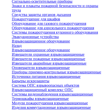
Сигнально-осветительные приборы
Знаки и плакаты пожарной безопасности и охраны
труда
Средства защиты органов дыхания
Пожаротушение для шкафов
Оборудование для газового пожаротушения
Оборудование для аэрозольного пожаротушения
Системы пожаротушения кухонного оборудования
Эвакуационные устройства
Взрывозащищенное оборудование
Назад
Взрывозащищенное оборудование
Извещатели охранные взрывозащищенные
Извещатели пожарные взрывозащищенные
Извещатели аварийные взрывозащищенные
Оповещатели взрывозащищенные
Приборы приемно-контрольные взрывозащищенные
Источники питания взрывозащищенные
Барьеры искрозащиты
Система ОПС взрывоопасных объектов
Взрывозащищенный комплекс ОПС
Системы видеонаблюдения взрывозащищенные
Термошкафы взрывозащищенные
Модули пожаротушения взрывозащищенные
Изделия коммутационные взрывозащищенные