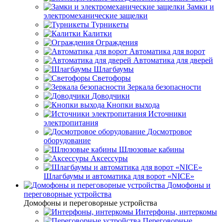
Замки и
электромеханические защелки
Турникеты
Калитки
Ограждения
Автоматика для ворот
Автоматика для дверей
Шлагбаумы
Светофоры
Зеркала безопасности
Доводчики
Кнопки выхода
Источники
электропитания
Досмотровое
оборудование
Шлюзовые кабины
Аксессуры
Шлагбаумы и автоматика для ворот «NICE»
Домофоны и
переговорные устройства
Домофоны и переговорные устройства
Интерфоны, интеркомы
Переговорные