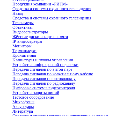
Продукция компании «РИТМ»
Средства и системы охранного телевидения
Назад
Средства и системы охранного телевидения
Телекамеры
Объективы
Видеорегистраторы
Жёсткие диски и карты памяти
IP-видеосерверы
Мониторы
Термокожухи
Кронштейны
Клавиатуры и пульты управления
Устройства инфракрасной подсветки
Передача сигналов по витой паре
Передача сигналов по коаксиальному кабелю
Передача сигналов по оптоволокну
Передача сигналов по радиоканалу
Цифровые системы видеоконтроля
Устройства защиты линий
Тестовое оборудование
Микрофоны
Аксуссуары
Литература
Средства и системы контроля и управления доступом