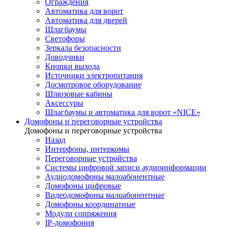
Ограждения
Автоматика для ворот
Автоматика для дверей
Шлагбаумы
Светофоры
Зеркала безопасности
Доводчики
Кнопки выхода
Источники электропитания
Досмотровое оборудование
Шлюзовые кабины
Аксессуры
Шлагбаумы и автоматика для ворот «NICE»
Домофоны и переговорные устройства
Домофоны и переговорные устройства
Назад
Интерфоны, интеркомы
Переговорные устройства
Системы цифровой записи аудиоинформации
Аудиодомофоны малоабонентные
Домофоны цифровые
Видеодомофоны малоабонентные
Домофоны координатные
Модули сопряжения
IP-домофония