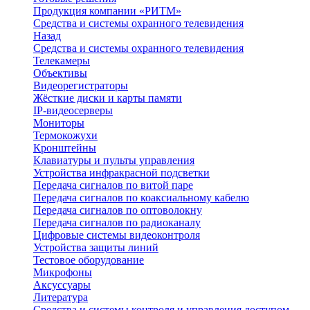
Продукция компании «РИТМ»
Средства и системы охранного телевидения
Назад
Средства и системы охранного телевидения
Телекамеры
Объективы
Видеорегистраторы
Жёсткие диски и карты памяти
IP-видеосерверы
Мониторы
Термокожухи
Кронштейны
Клавиатуры и пульты управления
Устройства инфракрасной подсветки
Передача сигналов по витой паре
Передача сигналов по коаксиальному кабелю
Передача сигналов по оптоволокну
Передача сигналов по радиоканалу
Цифровые системы видеоконтроля
Устройства защиты линий
Тестовое оборудование
Микрофоны
Аксуссуары
Литература
Средства и системы контроля и управления доступом