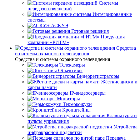
Системы
передачи извещений
Интегрированные
системы
АСКУЭ
Готовые решения
Продукция
компании «РИТМ»
Средства
и системы охранного телевидения
Средства и системы охранного телевидения
Телекамеры
Объективы
Видеорегистраторы
Жёсткие диски и
карты памяти
IP-видеосерверы
Мониторы
Термокожухи
Кронштейны
Клавиатуры и
пульты управления
Устройства
инфракрасной подсветки
Передача