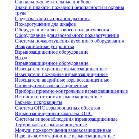
Сигнально-осветительные приборы
Знаки и плакаты пожарной безопасности и охраны
труда
Средства защиты органов дыхания
Пожаротушение для шкафов
Оборудование для газового пожаротушения
Оборудование для аэрозольного пожаротушения
Системы пожаротушения кухонного оборудования
Эвакуационные устройства
Взрывозащищенное оборудование
Назад
Взрывозащищенное оборудование
Извещатели охранные взрывозащищенные
Извещатели пожарные взрывозащищенные
Извещатели аварийные взрывозащищенные
Оповещатели взрывозащищенные
Приборы приемно-контрольные взрывозащищенные
Источники питания взрывозащищенные
Барьеры искрозащиты
Система ОПС взрывоопасных объектов
Взрывозащищенный комплекс ОПС
Системы видеонаблюдения взрывозащищенные
Термошкафы взрывозащищенные
Модули пожаротушения взрывозащищенные
Изделия коммутационные взрывозащищенные