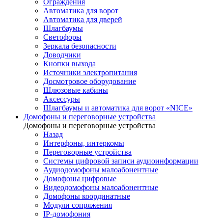
Ограждения
Автоматика для ворот
Автоматика для дверей
Шлагбаумы
Светофоры
Зеркала безопасности
Доводчики
Кнопки выхода
Источники электропитания
Досмотровое оборудование
Шлюзовые кабины
Аксессуры
Шлагбаумы и автоматика для ворот «NICE»
Домофоны и переговорные устройства
Домофоны и переговорные устройства
Назад
Интерфоны, интеркомы
Переговорные устройства
Системы цифровой записи аудиоинформации
Аудиодомофоны малоабонентные
Домофоны цифровые
Видеодомофоны малоабонентные
Домофоны координатные
Модули сопряжения
IP-домофония