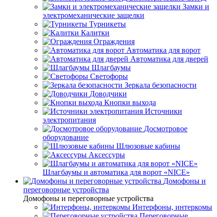
Замки и
электромеханические защелки
Турникеты
Калитки
Ограждения
Автоматика для ворот
Автоматика для дверей
Шлагбаумы
Светофоры
Зеркала безопасности
Доводчики
Кнопки выхода
Источники
электропитания
Досмотровое
оборудование
Шлюзовые кабины
Аксессуры
Шлагбаумы и автоматика для ворот «NICE»
Домофоны и
переговорные устройства
Домофоны и переговорные устройства
Интерфоны, интеркомы
Переговорные