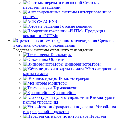
Системы
передачи извещений
Интегрированные
системы
АСКУЭ
Готовые решения
Продукция
компании «РИТМ»
Средства
и системы охранного телевидения
Средства и системы охранного телевидения
Телекамеры
Объективы
Видеорегистраторы
Жёсткие диски и
карты памяти
IP-видеосерверы
Мониторы
Термокожухи
Кронштейны
Клавиатуры и
пульты управления
Устройства
инфракрасной подсветки
Передача