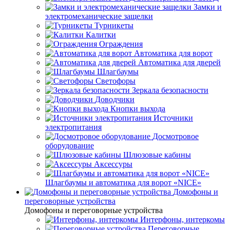
Замки и
электромеханические защелки
Турникеты
Калитки
Ограждения
Автоматика для ворот
Автоматика для дверей
Шлагбаумы
Светофоры
Зеркала безопасности
Доводчики
Кнопки выхода
Источники
электропитания
Досмотровое
оборудование
Шлюзовые кабины
Аксессуры
Шлагбаумы и автоматика для ворот «NICE»
Домофоны и
переговорные устройства
Домофоны и переговорные устройства
Интерфоны, интеркомы
Переговорные