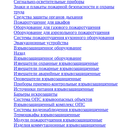
Сигнально-осветительные приборы
Знаки и плакаты пожарной безопасности и охраны
труда
Средства защиты органов дыхания
Пожаротушение для шкафов
Оборудование для газового пожаротушения
Оборудование для аэрозольного пожаротушения
Системы пожаротушения кухонного оборудования
Эвакуационные устройства
Взрывозащищенное оборудование
Назад
Взрывозащищенное оборудование
Извещатели охранные взрывозащищенные
Извещатели пожарные взрывозащищенные
Извещатели аварийные взрывозащищенные
Оповещатели взрывозащищенные
Приборы приемно-контрольные взрывозащищенные
Источники питания взрывозащищенные
Барьеры искрозащиты
Система ОПС взрывоопасных объектов
Взрывозащищенный комплекс ОПС
Системы видеонаблюдения взрывозащищенные
Термошкафы взрывозащищенные
Модули пожаротушения взрывозащищенные
Изделия коммутационные взрывозащищенные