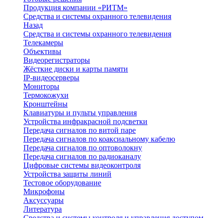
Продукция компании «РИТМ»
Средства и системы охранного телевидения
Назад
Средства и системы охранного телевидения
Телекамеры
Объективы
Видеорегистраторы
Жёсткие диски и карты памяти
IP-видеосерверы
Мониторы
Термокожухи
Кронштейны
Клавиатуры и пульты управления
Устройства инфракрасной подсветки
Передача сигналов по витой паре
Передача сигналов по коаксиальному кабелю
Передача сигналов по оптоволокну
Передача сигналов по радиоканалу
Цифровые системы видеоконтроля
Устройства защиты линий
Тестовое оборудование
Микрофоны
Аксуссуары
Литература
Средства и системы контроля и управления доступом