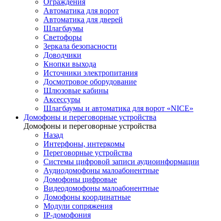
Ограждения
Автоматика для ворот
Автоматика для дверей
Шлагбаумы
Светофоры
Зеркала безопасности
Доводчики
Кнопки выхода
Источники электропитания
Досмотровое оборудование
Шлюзовые кабины
Аксессуры
Шлагбаумы и автоматика для ворот «NICE»
Домофоны и переговорные устройства
Домофоны и переговорные устройства
Назад
Интерфоны, интеркомы
Переговорные устройства
Системы цифровой записи аудиоинформации
Аудиодомофоны малоабонентные
Домофоны цифровые
Видеодомофоны малоабонентные
Домофоны координатные
Модули сопряжения
IP-домофония