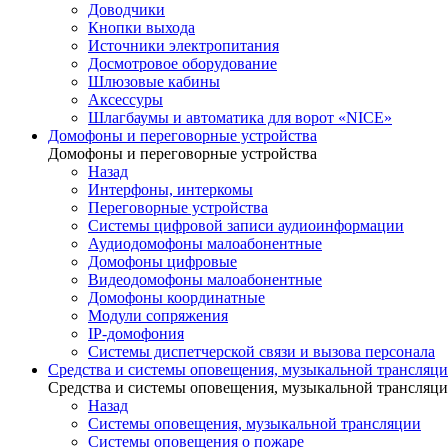
Доводчики
Кнопки выхода
Источники электропитания
Досмотровое оборудование
Шлюзовые кабины
Аксессуры
Шлагбаумы и автоматика для ворот «NICE»
Домофоны и переговорные устройства
Домофоны и переговорные устройства
Назад
Интерфоны, интеркомы
Переговорные устройства
Системы цифровой записи аудиоинформации
Аудиодомофоны малоабонентные
Домофоны цифровые
Видеодомофоны малоабонентные
Домофоны координатные
Модули сопряжения
IP-домофония
Системы диспетчерской связи и вызова персонала
Средства и системы оповещения, музыкальной трансляц
Средства и системы оповещения, музыкальной трансляц
Назад
Системы оповещения, музыкальной трансляции
Системы оповещения о пожаре