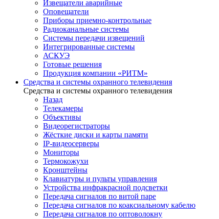
Извещатели аварийные
Оповещатели
Приборы приемно-контрольные
Радиоканальные системы
Системы передачи извещений
Интегрированные системы
АСКУЭ
Готовые решения
Продукция компании «РИТМ»
Средства и системы охранного телевидения
Средства и системы охранного телевидения
Назад
Телекамеры
Объективы
Видеорегистраторы
Жёсткие диски и карты памяти
IP-видеосерверы
Мониторы
Термокожухи
Кронштейны
Клавиатуры и пульты управления
Устройства инфракрасной подсветки
Передача сигналов по витой паре
Передача сигналов по коаксиальному кабелю
Передача сигналов по оптоволокну