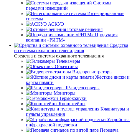
Системы
передачи извещений
Интегрированные
системы
АСКУЭ
Готовые решения
Продукция
компании «РИТМ»
Средства
и системы охранного телевидения
Средства и системы охранного телевидения
Телекамеры
Объективы
Видеорегистраторы
Жёсткие диски и
карты памяти
IP-видеосерверы
Мониторы
Термокожухи
Кронштейны
Клавиатуры и
пульты управления
Устройства
инфракрасной подсветки
Передача