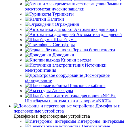
Замки и
электромеханические защелки
Турникеты
Калитки
Ограждения
Автоматика для ворот
Автоматика для дверей
Шлагбаумы
Светофоры
Зеркала безопасности
Доводчики
Кнопки выхода
Источники
электропитания
Досмотровое
оборудование
Шлюзовые кабины
Аксессуры
Шлагбаумы и автоматика для ворот «NICE»
Домофоны и
переговорные устройства
Домофоны и переговорные устройства
Интерфоны, интеркомы
Переговорные