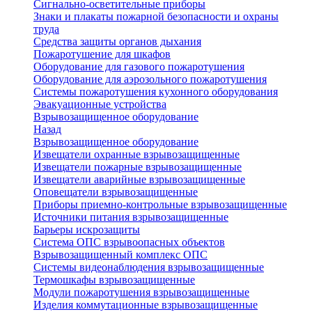
Сигнально-осветительные приборы
Знаки и плакаты пожарной безопасности и охраны
труда
Средства защиты органов дыхания
Пожаротушение для шкафов
Оборудование для газового пожаротушения
Оборудование для аэрозольного пожаротушения
Системы пожаротушения кухонного оборудования
Эвакуационные устройства
Взрывозащищенное оборудование
Назад
Взрывозащищенное оборудование
Извещатели охранные взрывозащищенные
Извещатели пожарные взрывозащищенные
Извещатели аварийные взрывозащищенные
Оповещатели взрывозащищенные
Приборы приемно-контрольные взрывозащищенные
Источники питания взрывозащищенные
Барьеры искрозащиты
Система ОПС взрывоопасных объектов
Взрывозащищенный комплекс ОПС
Системы видеонаблюдения взрывозащищенные
Термошкафы взрывозащищенные
Модули пожаротушения взрывозащищенные
Изделия коммутационные взрывозащищенные