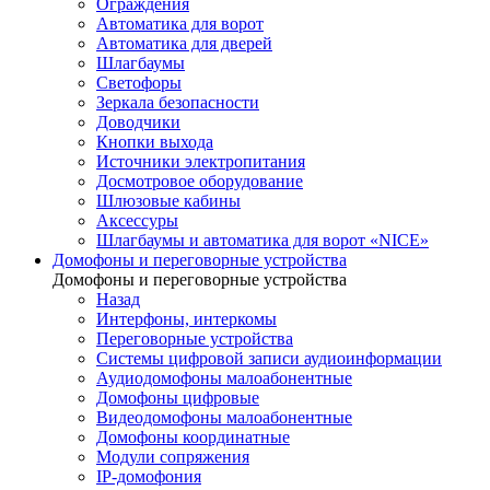
Ограждения
Автоматика для ворот
Автоматика для дверей
Шлагбаумы
Светофоры
Зеркала безопасности
Доводчики
Кнопки выхода
Источники электропитания
Досмотровое оборудование
Шлюзовые кабины
Аксессуры
Шлагбаумы и автоматика для ворот «NICE»
Домофоны и переговорные устройства
Домофоны и переговорные устройства
Назад
Интерфоны, интеркомы
Переговорные устройства
Системы цифровой записи аудиоинформации
Аудиодомофоны малоабонентные
Домофоны цифровые
Видеодомофоны малоабонентные
Домофоны координатные
Модули сопряжения
IP-домофония