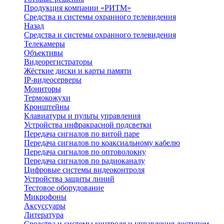
Продукция компании «РИТМ»
Средства и системы охранного телевидения
Назад
Средства и системы охранного телевидения
Телекамеры
Объективы
Видеорегистраторы
Жёсткие диски и карты памяти
IP-видеосерверы
Мониторы
Термокожухи
Кронштейны
Клавиатуры и пульты управления
Устройства инфракрасной подсветки
Передача сигналов по витой паре
Передача сигналов по коаксиальному кабелю
Передача сигналов по оптоволокну
Передача сигналов по радиоканалу
Цифровые системы видеоконтроля
Устройства защиты линий
Тестовое оборудование
Микрофоны
Аксуссуары
Литература
Средства и системы контроля и управления доступом