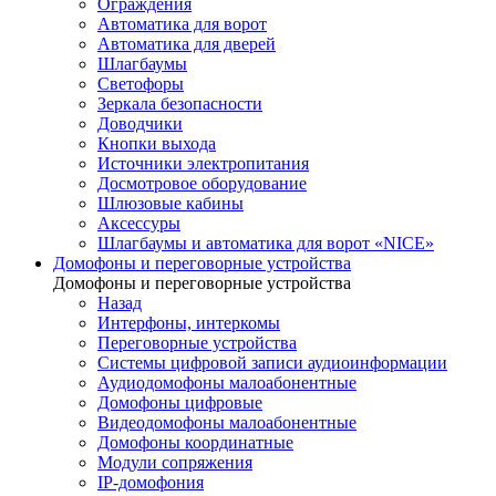
Ограждения
Автоматика для ворот
Автоматика для дверей
Шлагбаумы
Светофоры
Зеркала безопасности
Доводчики
Кнопки выхода
Источники электропитания
Досмотровое оборудование
Шлюзовые кабины
Аксессуры
Шлагбаумы и автоматика для ворот «NICE»
Домофоны и переговорные устройства
Домофоны и переговорные устройства
Назад
Интерфоны, интеркомы
Переговорные устройства
Системы цифровой записи аудиоинформации
Аудиодомофоны малоабонентные
Домофоны цифровые
Видеодомофоны малоабонентные
Домофоны координатные
Модули сопряжения
IP-домофония