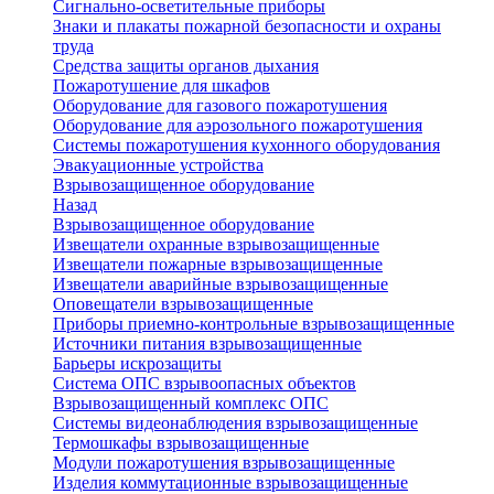
Сигнально-осветительные приборы
Знаки и плакаты пожарной безопасности и охраны
труда
Средства защиты органов дыхания
Пожаротушение для шкафов
Оборудование для газового пожаротушения
Оборудование для аэрозольного пожаротушения
Системы пожаротушения кухонного оборудования
Эвакуационные устройства
Взрывозащищенное оборудование
Назад
Взрывозащищенное оборудование
Извещатели охранные взрывозащищенные
Извещатели пожарные взрывозащищенные
Извещатели аварийные взрывозащищенные
Оповещатели взрывозащищенные
Приборы приемно-контрольные взрывозащищенные
Источники питания взрывозащищенные
Барьеры искрозащиты
Система ОПС взрывоопасных объектов
Взрывозащищенный комплекс ОПС
Системы видеонаблюдения взрывозащищенные
Термошкафы взрывозащищенные
Модули пожаротушения взрывозащищенные
Изделия коммутационные взрывозащищенные