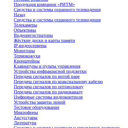
Продукция компании «РИТМ»
Средства и системы охранного телевидения
Назад
Средства и системы охранного телевидения
Телекамеры
Объективы
Видеорегистраторы
Жёсткие диски и карты памяти
IP-видеосерверы
Мониторы
Термокожухи
Кронштейны
Клавиатуры и пульты управления
Устройства инфракрасной подсветки
Передача сигналов по витой паре
Передача сигналов по коаксиальному кабелю
Передача сигналов по оптоволокну
Передача сигналов по радиоканалу
Цифровые системы видеоконтроля
Устройства защиты линий
Тестовое оборудование
Микрофоны
Аксуссуары
Литература
Средства и системы контроля и управления доступом