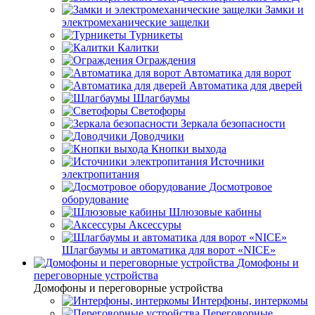
Замки и
электромеханические защелки
Турникеты
Калитки
Ограждения
Автоматика для ворот
Автоматика для дверей
Шлагбаумы
Светофоры
Зеркала безопасности
Доводчики
Кнопки выхода
Источники
электропитания
Досмотровое
оборудование
Шлюзовые кабины
Аксессуры
Шлагбаумы и автоматика для ворот «NICE»
Домофоны и
переговорные устройства
Домофоны и переговорные устройства
Интерфоны, интеркомы
Переговорные