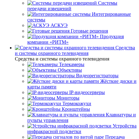
Системы
передачи извещений
Интегрированные
системы
АСКУЭ
Готовые решения
Продукция
компании «РИТМ»
Средства
и системы охранного телевидения
Средства и системы охранного телевидения
Телекамеры
Объективы
Видеорегистраторы
Жёсткие диски и
карты памяти
IP-видеосерверы
Мониторы
Термокожухи
Кронштейны
Клавиатуры и
пульты управления
Устройства
инфракрасной подсветки
Передача