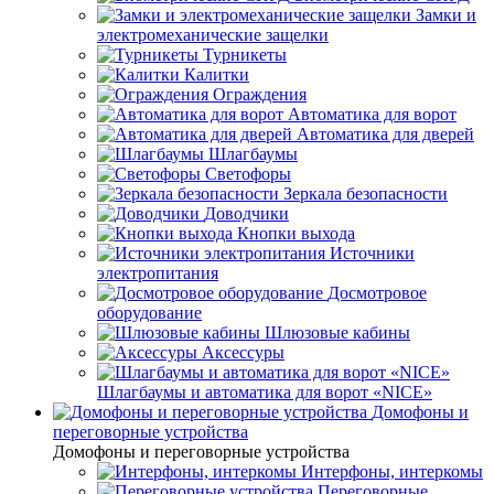
Замки и
электромеханические защелки
Турникеты
Калитки
Ограждения
Автоматика для ворот
Автоматика для дверей
Шлагбаумы
Светофоры
Зеркала безопасности
Доводчики
Кнопки выхода
Источники
электропитания
Досмотровое
оборудование
Шлюзовые кабины
Аксессуры
Шлагбаумы и автоматика для ворот «NICE»
Домофоны и
переговорные устройства
Домофоны и переговорные устройства
Интерфоны, интеркомы
Переговорные