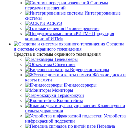
Системы
передачи извещений
Интегрированные
системы
АСКУЭ
Готовые решения
Продукция
компании «РИТМ»
Средства
и системы охранного телевидения
Средства и системы охранного телевидения
Телекамеры
Объективы
Видеорегистраторы
Жёсткие диски и
карты памяти
IP-видеосерверы
Мониторы
Термокожухи
Кронштейны
Клавиатуры и
пульты управления
Устройства
инфракрасной подсветки
Передача