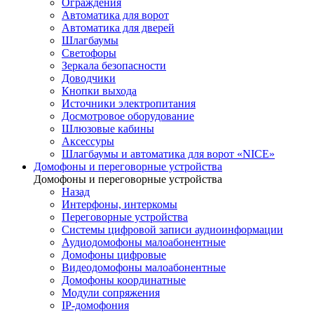
Ограждения
Автоматика для ворот
Автоматика для дверей
Шлагбаумы
Светофоры
Зеркала безопасности
Доводчики
Кнопки выхода
Источники электропитания
Досмотровое оборудование
Шлюзовые кабины
Аксессуры
Шлагбаумы и автоматика для ворот «NICE»
Домофоны и переговорные устройства
Домофоны и переговорные устройства
Назад
Интерфоны, интеркомы
Переговорные устройства
Системы цифровой записи аудиоинформации
Аудиодомофоны малоабонентные
Домофоны цифровые
Видеодомофоны малоабонентные
Домофоны координатные
Модули сопряжения
IP-домофония