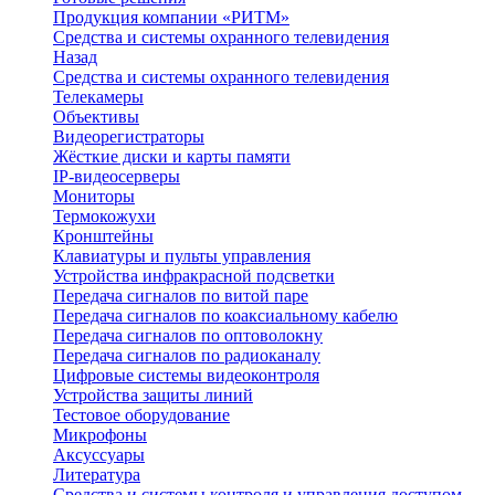
Продукция компании «РИТМ»
Средства и системы охранного телевидения
Назад
Средства и системы охранного телевидения
Телекамеры
Объективы
Видеорегистраторы
Жёсткие диски и карты памяти
IP-видеосерверы
Мониторы
Термокожухи
Кронштейны
Клавиатуры и пульты управления
Устройства инфракрасной подсветки
Передача сигналов по витой паре
Передача сигналов по коаксиальному кабелю
Передача сигналов по оптоволокну
Передача сигналов по радиоканалу
Цифровые системы видеоконтроля
Устройства защиты линий
Тестовое оборудование
Микрофоны
Аксуссуары
Литература
Средства и системы контроля и управления доступом