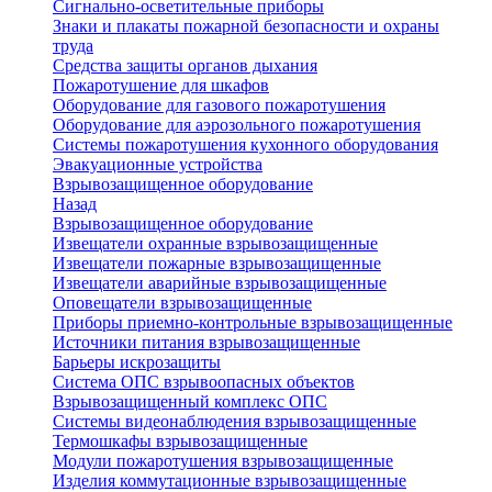
Сигнально-осветительные приборы
Знаки и плакаты пожарной безопасности и охраны
труда
Средства защиты органов дыхания
Пожаротушение для шкафов
Оборудование для газового пожаротушения
Оборудование для аэрозольного пожаротушения
Системы пожаротушения кухонного оборудования
Эвакуационные устройства
Взрывозащищенное оборудование
Назад
Взрывозащищенное оборудование
Извещатели охранные взрывозащищенные
Извещатели пожарные взрывозащищенные
Извещатели аварийные взрывозащищенные
Оповещатели взрывозащищенные
Приборы приемно-контрольные взрывозащищенные
Источники питания взрывозащищенные
Барьеры искрозащиты
Система ОПС взрывоопасных объектов
Взрывозащищенный комплекс ОПС
Системы видеонаблюдения взрывозащищенные
Термошкафы взрывозащищенные
Модули пожаротушения взрывозащищенные
Изделия коммутационные взрывозащищенные