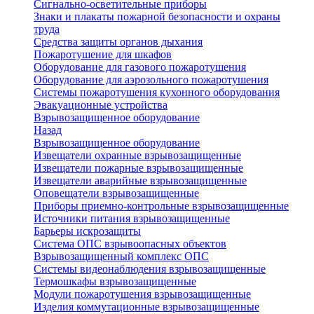
Сигнально-осветительные приборы
Знаки и плакаты пожарной безопасности и охраны
труда
Средства защиты органов дыхания
Пожаротушение для шкафов
Оборудование для газового пожаротушения
Оборудование для аэрозольного пожаротушения
Системы пожаротушения кухонного оборудования
Эвакуационные устройства
Взрывозащищенное оборудование
Назад
Взрывозащищенное оборудование
Извещатели охранные взрывозащищенные
Извещатели пожарные взрывозащищенные
Извещатели аварийные взрывозащищенные
Оповещатели взрывозащищенные
Приборы приемно-контрольные взрывозащищенные
Источники питания взрывозащищенные
Барьеры искрозащиты
Система ОПС взрывоопасных объектов
Взрывозащищенный комплекс ОПС
Системы видеонаблюдения взрывозащищенные
Термошкафы взрывозащищенные
Модули пожаротушения взрывозащищенные
Изделия коммутационные взрывозащищенные