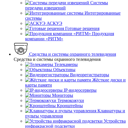
Системы
передачи извещений
Интегрированные
системы
АСКУЭ
Готовые решения
Продукция
компании «РИТМ»
Средства и системы охранного телевидения
Средства и системы охранного телевидения
Телекамеры
Объективы
Видеорегистраторы
Жёсткие диски и
карты памяти
IP-видеосерверы
Мониторы
Термокожухи
Кронштейны
Клавиатуры и
пульты управления
Устройства
инфракрасной подсветки