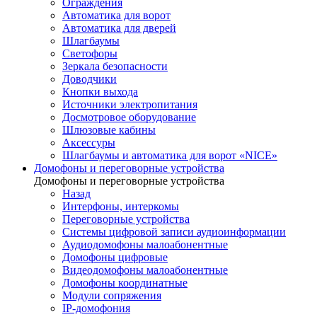
Ограждения
Автоматика для ворот
Автоматика для дверей
Шлагбаумы
Светофоры
Зеркала безопасности
Доводчики
Кнопки выхода
Источники электропитания
Досмотровое оборудование
Шлюзовые кабины
Аксессуры
Шлагбаумы и автоматика для ворот «NICE»
Домофоны и переговорные устройства
Домофоны и переговорные устройства
Назад
Интерфоны, интеркомы
Переговорные устройства
Системы цифровой записи аудиоинформации
Аудиодомофоны малоабонентные
Домофоны цифровые
Видеодомофоны малоабонентные
Домофоны координатные
Модули сопряжения
IP-домофония