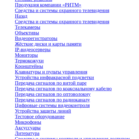
Продукция компании «РИТМ»
Средства и системы охранного телевидения
Назад
Средства и системы охранного телевидения
Телекамеры
Объективы
Видеорегистраторы
Жёсткие диски и карты памяти
IP-видеосерверы
Мониторы
Термокожухи
Кронштейны
Клавиатуры и пульты управления
Устройства инфракрасной подсветки
Передача сигналов по витой паре
Передача сигналов по коаксиальному кабелю
Передача сигналов по оптоволокну
Передача сигналов по радиоканалу
Цифровые системы видеоконтроля
Устройства защиты линий
Тестовое оборудование
Микрофоны
Аксуссуары
Литература
Средства и системы контроля и управления доступом