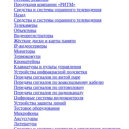
Продукция компании «РИТМ»
Средства и системы охранного телевидения
Назад
Средства и системы охранного телевидения
Телекамеры
Объективы
Видеорегистраторы
Жёсткие диски и карты памяти
IP-видеосерверы
Мониторы
Термокожухи
Кронштейны
Клавиатуры и пульты управления
Устройства инфракрасной подсветки
Передача сигналов по витой паре
Передача сигналов по коаксиальному кабелю
Передача сигналов по оптоволокну
Передача сигналов по радиоканалу
Цифровые системы видеоконтроля
Устройства защиты линий
Тестовое оборудование
Микрофоны
Аксуссуары
Литература
Средства и системы контроля и управления доступом