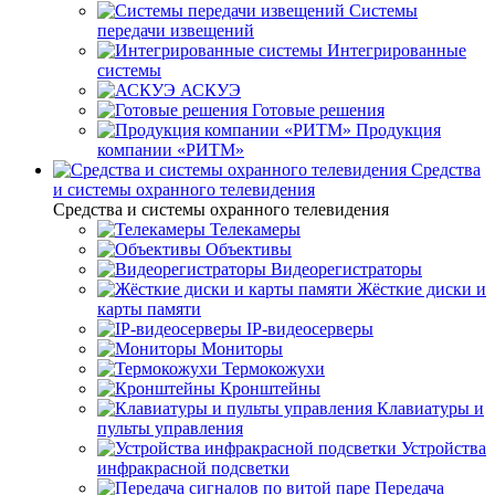
Системы
передачи извещений
Интегрированные
системы
АСКУЭ
Готовые решения
Продукция
компании «РИТМ»
Средства
и системы охранного телевидения
Средства и системы охранного телевидения
Телекамеры
Объективы
Видеорегистраторы
Жёсткие диски и
карты памяти
IP-видеосерверы
Мониторы
Термокожухи
Кронштейны
Клавиатуры и
пульты управления
Устройства
инфракрасной подсветки
Передача