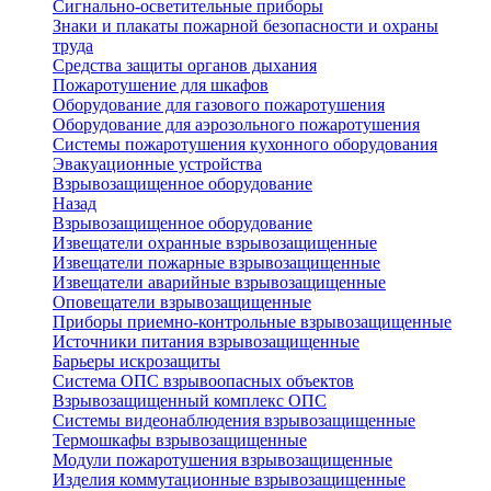
Сигнально-осветительные приборы
Знаки и плакаты пожарной безопасности и охраны
труда
Средства защиты органов дыхания
Пожаротушение для шкафов
Оборудование для газового пожаротушения
Оборудование для аэрозольного пожаротушения
Системы пожаротушения кухонного оборудования
Эвакуационные устройства
Взрывозащищенное оборудование
Назад
Взрывозащищенное оборудование
Извещатели охранные взрывозащищенные
Извещатели пожарные взрывозащищенные
Извещатели аварийные взрывозащищенные
Оповещатели взрывозащищенные
Приборы приемно-контрольные взрывозащищенные
Источники питания взрывозащищенные
Барьеры искрозащиты
Система ОПС взрывоопасных объектов
Взрывозащищенный комплекс ОПС
Системы видеонаблюдения взрывозащищенные
Термошкафы взрывозащищенные
Модули пожаротушения взрывозащищенные
Изделия коммутационные взрывозащищенные