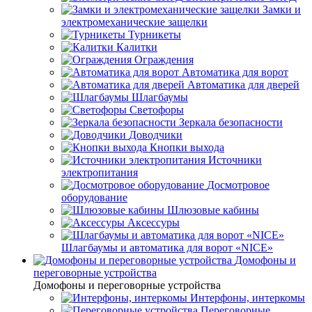
Замки и
электромеханические защелки
Турникеты
Калитки
Ограждения
Автоматика для ворот
Автоматика для дверей
Шлагбаумы
Светофоры
Зеркала безопасности
Доводчики
Кнопки выхода
Источники
электропитания
Досмотровое
оборудование
Шлюзовые кабины
Аксессуры
Шлагбаумы и автоматика для ворот «NICE»
Домофоны и
переговорные устройства
Домофоны и переговорные устройства
Интерфоны, интеркомы
Переговорные