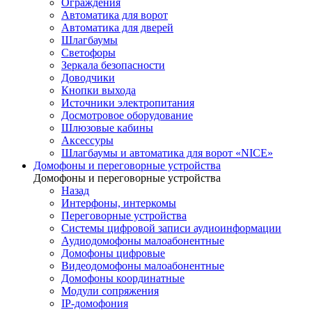
Ограждения
Автоматика для ворот
Автоматика для дверей
Шлагбаумы
Светофоры
Зеркала безопасности
Доводчики
Кнопки выхода
Источники электропитания
Досмотровое оборудование
Шлюзовые кабины
Аксессуры
Шлагбаумы и автоматика для ворот «NICE»
Домофоны и переговорные устройства
Домофоны и переговорные устройства
Назад
Интерфоны, интеркомы
Переговорные устройства
Системы цифровой записи аудиоинформации
Аудиодомофоны малоабонентные
Домофоны цифровые
Видеодомофоны малоабонентные
Домофоны координатные
Модули сопряжения
IP-домофония