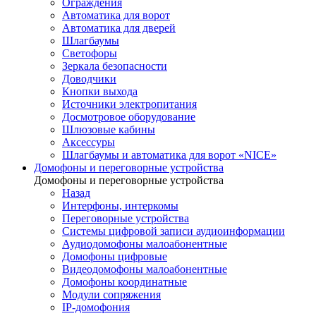
Ограждения
Автоматика для ворот
Автоматика для дверей
Шлагбаумы
Светофоры
Зеркала безопасности
Доводчики
Кнопки выхода
Источники электропитания
Досмотровое оборудование
Шлюзовые кабины
Аксессуры
Шлагбаумы и автоматика для ворот «NICE»
Домофоны и переговорные устройства
Домофоны и переговорные устройства
Назад
Интерфоны, интеркомы
Переговорные устройства
Системы цифровой записи аудиоинформации
Аудиодомофоны малоабонентные
Домофоны цифровые
Видеодомофоны малоабонентные
Домофоны координатные
Модули сопряжения
IP-домофония