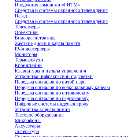
Продукция компании «РИТМ»
Средства и системы охранного телевидения
Назад
Средства и системы охранного телевидения
Телекамеры
Объективы
Видеорегистраторы
Жёсткие диски и карты памяти
IP-видеосерверы
Мониторы
Термокожухи
Кронштейны
Клавиатуры и пульты управления
Устройства инфракрасной подсветки
Передача сигналов по витой паре
Передача сигналов по коаксиальному кабелю
Передача сигналов по оптоволокну
Передача сигналов по радиоканалу
Цифровые системы видеоконтроля
Устройства защиты линий
Тестовое оборудование
Микрофоны
Аксуссуары
Литература
Средства и системы контроля и управления доступом