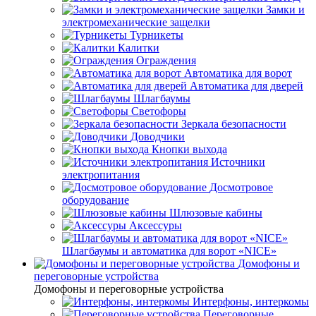
Замки и
электромеханические защелки
Турникеты
Калитки
Ограждения
Автоматика для ворот
Автоматика для дверей
Шлагбаумы
Светофоры
Зеркала безопасности
Доводчики
Кнопки выхода
Источники
электропитания
Досмотровое
оборудование
Шлюзовые кабины
Аксессуры
Шлагбаумы и автоматика для ворот «NICE»
Домофоны и
переговорные устройства
Домофоны и переговорные устройства
Интерфоны, интеркомы
Переговорные