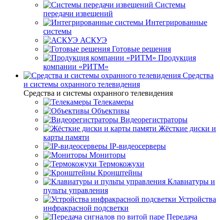
Системы
передачи извещений
Интегрированные
системы
АСКУЭ
Готовые решения
Продукция
компании «РИТМ»
Средства
и системы охранного телевидения
Средства и системы охранного телевидения
Телекамеры
Объективы
Видеорегистраторы
Жёсткие диски и
карты памяти
IP-видеосерверы
Мониторы
Термокожухи
Кронштейны
Клавиатуры и
пульты управления
Устройства
инфракрасной подсветки
Передача