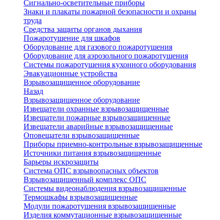
Сигнально-осветительные приборы
Знаки и плакаты пожарной безопасности и охраны
труда
Средства защиты органов дыхания
Пожаротушение для шкафов
Оборудование для газового пожаротушения
Оборудование для аэрозольного пожаротушения
Системы пожаротушения кухонного оборудования
Эвакуационные устройства
Взрывозащищенное оборудование
Назад
Взрывозащищенное оборудование
Извещатели охранные взрывозащищенные
Извещатели пожарные взрывозащищенные
Извещатели аварийные взрывозащищенные
Оповещатели взрывозащищенные
Приборы приемно-контрольные взрывозащищенные
Источники питания взрывозащищенные
Барьеры искрозащиты
Система ОПС взрывоопасных объектов
Взрывозащищенный комплекс ОПС
Системы видеонаблюдения взрывозащищенные
Термошкафы взрывозащищенные
Модули пожаротушения взрывозащищенные
Изделия коммутационные взрывозащищенные