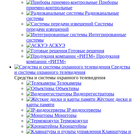
Приборы
приемно-контрольные
Радиоканальные
системы
Системы
передачи извещений
Интегрированные
системы
АСКУЭ
Готовые решения
Продукция
компании «РИТМ»
Средства
и системы охранного телевидения
Средства и системы охранного телевидения
Телекамеры
Объективы
Видеорегистраторы
Жёсткие диски и
карты памяти
IP-видеосерверы
Мониторы
Термокожухи
Кронштейны
Клавиатуры и