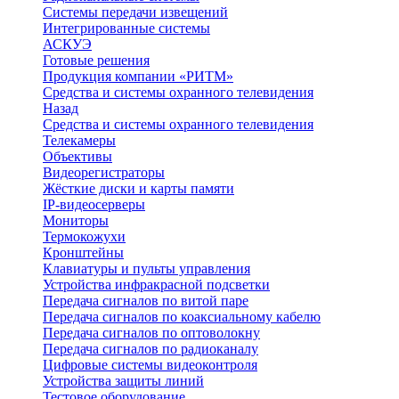
Системы передачи извещений
Интегрированные системы
АСКУЭ
Готовые решения
Продукция компании «РИТМ»
Средства и системы охранного телевидения
Назад
Средства и системы охранного телевидения
Телекамеры
Объективы
Видеорегистраторы
Жёсткие диски и карты памяти
IP-видеосерверы
Мониторы
Термокожухи
Кронштейны
Клавиатуры и пульты управления
Устройства инфракрасной подсветки
Передача сигналов по витой паре
Передача сигналов по коаксиальному кабелю
Передача сигналов по оптоволокну
Передача сигналов по радиоканалу
Цифровые системы видеоконтроля
Устройства защиты линий
Тестовое оборудование