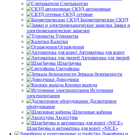
Считыватели
СКУД автономные
СКУД сетевые
Биометрические СКУД
Замки и
электромеханические защелки
Турникеты
Калитки
Ограждения
Автоматика для ворот
Автоматика для дверей
Шлагбаумы
Светофоры
Зеркала безопасности
Доводчики
Кнопки выхода
Источники
электропитания
Досмотровое
оборудование
Шлюзовые кабины
Аксессуры
Шлагбаумы и автоматика для ворот «NICE»
Домофоны и