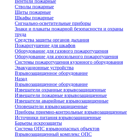
Вентили пожарные
Стволы пожарные
Щиты пожарные
Шкафы пожарные
Сигнально-осветительные приборы
Знаки и плакаты пожарной безопасности и охраны
труда
Средства защиты органов дыхания
Пожаротушение для шкафов
Оборудование для газового пожаротушения
Оборудование для аэрозольного пожаротушения
Системы пожаротушения кухонного оборудования
Эвакуационные устройства
Взрывозащищенное оборудование
Назад
Взрывозащищенное оборудование
Извещатели охранные взрывозащищенные
Извещатели пожарные взрывозащищенные
Извещатели аварийные взрывозащищенные
Оповещатели взрывозащищенные
Приборы приемно-контрольные взрывозащищенные
Источники питания взрывозащищенные
Барьеры искрозащиты
Система ОПС взрывоопасных объектов
Взрывозащищенный комплекс ОПС