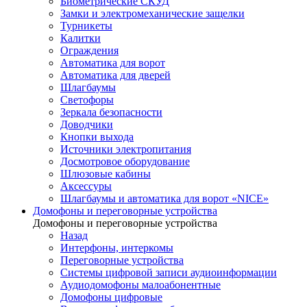
Биометрические СКУД
Замки и электромеханические защелки
Турникеты
Калитки
Ограждения
Автоматика для ворот
Автоматика для дверей
Шлагбаумы
Светофоры
Зеркала безопасности
Доводчики
Кнопки выхода
Источники электропитания
Досмотровое оборудование
Шлюзовые кабины
Аксессуры
Шлагбаумы и автоматика для ворот «NICE»
Домофоны и переговорные устройства
Домофоны и переговорные устройства
Назад
Интерфоны, интеркомы
Переговорные устройства
Системы цифровой записи аудиоинформации
Аудиодомофоны малоабонентные
Домофоны цифровые