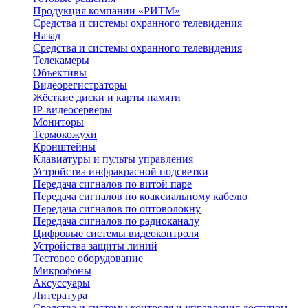
Продукция компании «РИТМ»
Средства и системы охранного телевидения
Назад
Средства и системы охранного телевидения
Телекамеры
Объективы
Видеорегистраторы
Жёсткие диски и карты памяти
IP-видеосерверы
Мониторы
Термокожухи
Кронштейны
Клавиатуры и пульты управления
Устройства инфракрасной подсветки
Передача сигналов по витой паре
Передача сигналов по коаксиальному кабелю
Передача сигналов по оптоволокну
Передача сигналов по радиоканалу
Цифровые системы видеоконтроля
Устройства защиты линий
Тестовое оборудование
Микрофоны
Аксуссуары
Литература
Средства и системы контроля и управления доступом