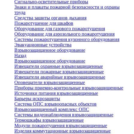
Сигнально-осветительные приборы
Знаки и плакаты пожарной безопасности и охраны
труда
Средства защиты органов дыхания
Пожаротушение для шкафов
Оборудование для газового пожаротушения
Оборудование для аэрозольного пожаротушения
Системы пожаротушения кухонного оборудования
Эвакуационные устройства
Взрывозащищенное оборудование
Назад
Взрывозащищенное оборудование
Извещатели охранные взрывозащищенные
Извещатели пожарные взрывозащищенные
Извещатели аварийные взрывозащищенные
Оповещатели взрывозащищенные
Приборы приемно-контрольные взрывозащищенные
Источники питания взрывозащищенные
Барьеры искрозащиты
Система ОПС взрывоопасных объектов
Взрывозащищенный комплекс ОПС
Системы видеонаблюдения взрывозащищенные
Термошкафы взрывозащищенные
Модули пожаротушения взрывозащищенные
Изделия коммутационные взрывозащищенные