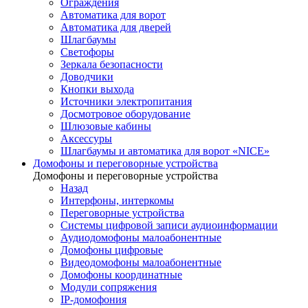
Ограждения
Автоматика для ворот
Автоматика для дверей
Шлагбаумы
Светофоры
Зеркала безопасности
Доводчики
Кнопки выхода
Источники электропитания
Досмотровое оборудование
Шлюзовые кабины
Аксессуры
Шлагбаумы и автоматика для ворот «NICE»
Домофоны и переговорные устройства
Домофоны и переговорные устройства
Назад
Интерфоны, интеркомы
Переговорные устройства
Системы цифровой записи аудиоинформации
Аудиодомофоны малоабонентные
Домофоны цифровые
Видеодомофоны малоабонентные
Домофоны координатные
Модули сопряжения
IP-домофония