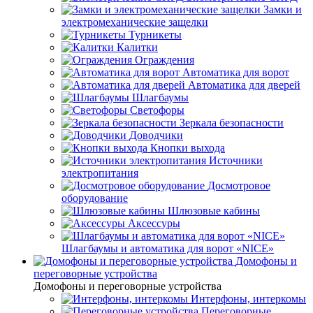
Замки и
электромеханические защелки
Турникеты
Калитки
Ограждения
Автоматика для ворот
Автоматика для дверей
Шлагбаумы
Светофоры
Зеркала безопасности
Доводчики
Кнопки выхода
Источники
электропитания
Досмотровое
оборудование
Шлюзовые кабины
Аксессуры
Шлагбаумы и автоматика для ворот «NICE»
Домофоны и
переговорные устройства
Домофоны и переговорные устройства
Интерфоны, интеркомы
Переговорные