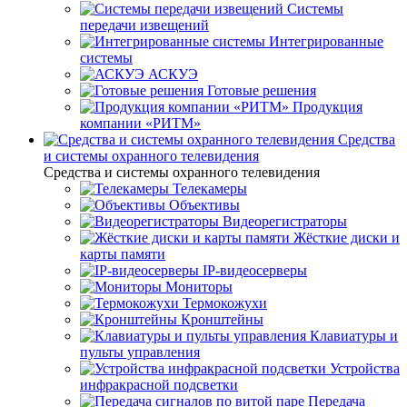
Системы
передачи извещений
Интегрированные
системы
АСКУЭ
Готовые решения
Продукция
компании «РИТМ»
Средства
и системы охранного телевидения
Средства и системы охранного телевидения
Телекамеры
Объективы
Видеорегистраторы
Жёсткие диски и
карты памяти
IP-видеосерверы
Мониторы
Термокожухи
Кронштейны
Клавиатуры и
пульты управления
Устройства
инфракрасной подсветки
Передача