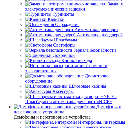
Замки и
электромеханические защелки
Турникеты
Калитки
Ограждения
Автоматика для ворот
Автоматика для дверей
Шлагбаумы
Светофоры
Зеркала безопасности
Доводчики
Кнопки выхода
Источники
электропитания
Досмотровое
оборудование
Шлюзовые кабины
Аксессуры
Шлагбаумы и автоматика для ворот «NICE»
Домофоны и
переговорные устройства
Домофоны и переговорные устройства
Интерфоны, интеркомы
Переговорные