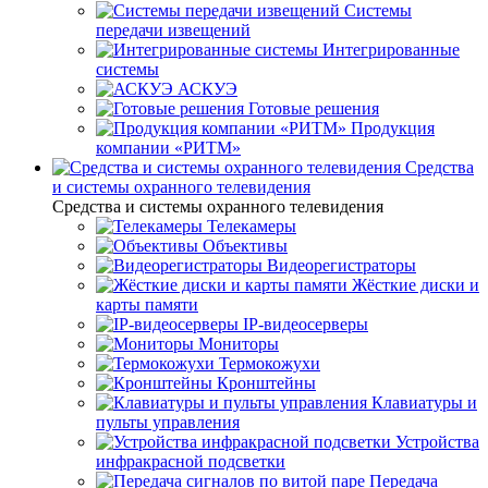
Системы
передачи извещений
Интегрированные
системы
АСКУЭ
Готовые решения
Продукция
компании «РИТМ»
Средства
и системы охранного телевидения
Средства и системы охранного телевидения
Телекамеры
Объективы
Видеорегистраторы
Жёсткие диски и
карты памяти
IP-видеосерверы
Мониторы
Термокожухи
Кронштейны
Клавиатуры и
пульты управления
Устройства
инфракрасной подсветки
Передача