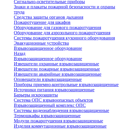
Сигнально-осветительные приборы
Знаки и плакаты пожарной безопасности и охраны
труда
Средства защиты органов дыхания
Пожаротушение для шкафов
Оборудование для газового пожаротушения
Оборудование для аэрозольного пожаротушения
Системы пожаротушения кухонного оборудования
Эвакуационные устройства
Взрывозащищенное оборудование
Назад
Взрывозащищенное оборудование
Извещатели охранные взрывозащищенные
Извещатели пожарные взрывозащищенные
Извещатели аварийные взрывозащищенные
Оповещатели взрывозащищенные
Приборы приемно-контрольные взрывозащищенные
Источники питания взрывозащищенные
Барьеры искрозащиты
Система ОПС взрывоопасных объектов
Взрывозащищенный комплекс ОПС
Системы видеонаблюдения взрывозащищенные
Термошкафы взрывозащищенные
Модули пожаротушения взрывозащищенные
Изделия коммутационные взрывозащищенные