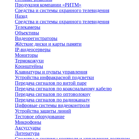
Продукция компании «РИТМ»
Средства и системы охранного телевидения
Назад
Средства и системы охранного телевидения
Телекамеры
Объективы
Видеорегистраторы
Жёсткие диски и карты памяти
IP-видеосерверы
Мониторы
Термокожухи
Кронштейны
Клавиатуры и пульты управления
Устройства инфракрасной подсветки
Передача сигналов по витой паре
Передача сигналов по коаксиальному кабелю
Передача сигналов по оптоволокну
Передача сигналов по радиоканалу
Цифровые системы видеоконтроля
Устройства защиты линий
Тестовое оборудование
Микрофоны
Аксуссуары
Литература
Средства и системы контроля и управления доступом