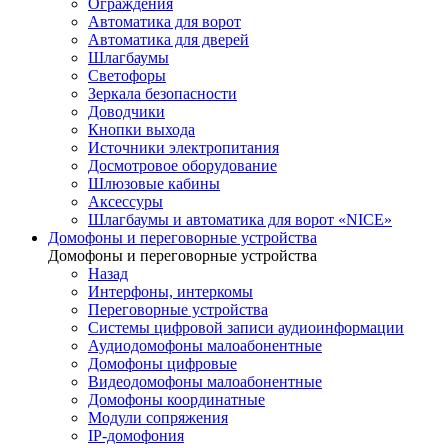
Ограждения
Автоматика для ворот
Автоматика для дверей
Шлагбаумы
Светофоры
Зеркала безопасности
Доводчики
Кнопки выхода
Источники электропитания
Досмотровое оборудование
Шлюзовые кабины
Аксессуры
Шлагбаумы и автоматика для ворот «NICE»
Домофоны и переговорные устройства
Домофоны и переговорные устройства
Назад
Интерфоны, интеркомы
Переговорные устройства
Системы цифровой записи аудиоинформации
Аудиодомофоны малоабонентные
Домофоны цифровые
Видеодомофоны малоабонентные
Домофоны координатные
Модули сопряжения
IP-домофония