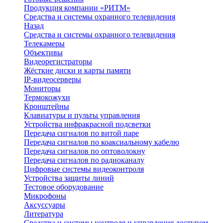
Продукция компании «РИТМ»
Средства и системы охранного телевидения
Назад
Средства и системы охранного телевидения
Телекамеры
Объективы
Видеорегистраторы
Жёсткие диски и карты памяти
IP-видеосерверы
Мониторы
Термокожухи
Кронштейны
Клавиатуры и пульты управления
Устройства инфракрасной подсветки
Передача сигналов по витой паре
Передача сигналов по коаксиальному кабелю
Передача сигналов по оптоволокну
Передача сигналов по радиоканалу
Цифровые системы видеоконтроля
Устройства защиты линий
Тестовое оборудование
Микрофоны
Аксуссуары
Литература
Средства и системы контроля и управления доступом