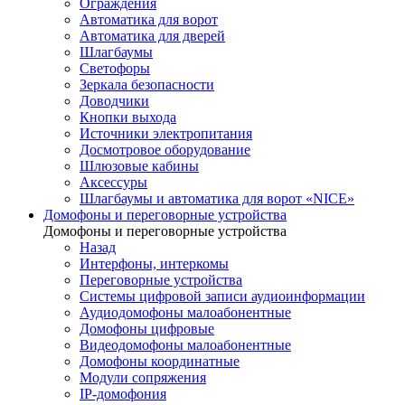
Ограждения
Автоматика для ворот
Автоматика для дверей
Шлагбаумы
Светофоры
Зеркала безопасности
Доводчики
Кнопки выхода
Источники электропитания
Досмотровое оборудование
Шлюзовые кабины
Аксессуры
Шлагбаумы и автоматика для ворот «NICE»
Домофоны и переговорные устройства
Домофоны и переговорные устройства
Назад
Интерфоны, интеркомы
Переговорные устройства
Системы цифровой записи аудиоинформации
Аудиодомофоны малоабонентные
Домофоны цифровые
Видеодомофоны малоабонентные
Домофоны координатные
Модули сопряжения
IP-домофония