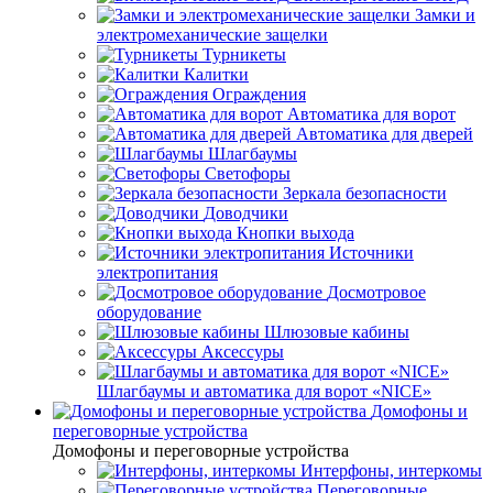
Замки и
электромеханические защелки
Турникеты
Калитки
Ограждения
Автоматика для ворот
Автоматика для дверей
Шлагбаумы
Светофоры
Зеркала безопасности
Доводчики
Кнопки выхода
Источники
электропитания
Досмотровое
оборудование
Шлюзовые кабины
Аксессуры
Шлагбаумы и автоматика для ворот «NICE»
Домофоны и
переговорные устройства
Домофоны и переговорные устройства
Интерфоны, интеркомы
Переговорные