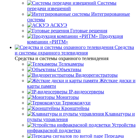
Системы
передачи извещений
Интегрированные
системы
АСКУЭ
Готовые решения
Продукция
компании «РИТМ»
Средства
и системы охранного телевидения
Средства и системы охранного телевидения
Телекамеры
Объективы
Видеорегистраторы
Жёсткие диски и
карты памяти
IP-видеосерверы
Мониторы
Термокожухи
Кронштейны
Клавиатуры и
пульты управления
Устройства
инфракрасной подсветки
Передача