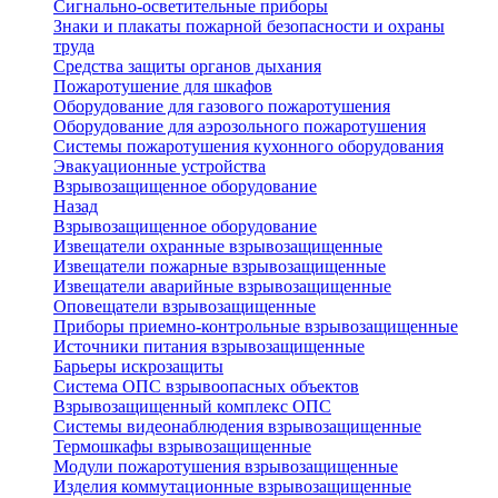
Сигнально-осветительные приборы
Знаки и плакаты пожарной безопасности и охраны
труда
Средства защиты органов дыхания
Пожаротушение для шкафов
Оборудование для газового пожаротушения
Оборудование для аэрозольного пожаротушения
Системы пожаротушения кухонного оборудования
Эвакуационные устройства
Взрывозащищенное оборудование
Назад
Взрывозащищенное оборудование
Извещатели охранные взрывозащищенные
Извещатели пожарные взрывозащищенные
Извещатели аварийные взрывозащищенные
Оповещатели взрывозащищенные
Приборы приемно-контрольные взрывозащищенные
Источники питания взрывозащищенные
Барьеры искрозащиты
Система ОПС взрывоопасных объектов
Взрывозащищенный комплекс ОПС
Системы видеонаблюдения взрывозащищенные
Термошкафы взрывозащищенные
Модули пожаротушения взрывозащищенные
Изделия коммутационные взрывозащищенные