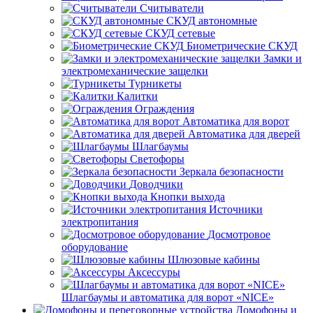
Считыватели
СКУД автономные
СКУД сетевые
Биометрические СКУД
Замки и
электромеханические защелки
Турникеты
Калитки
Ограждения
Автоматика для ворот
Автоматика для дверей
Шлагбаумы
Светофоры
Зеркала безопасности
Доводчики
Кнопки выхода
Источники
электропитания
Досмотровое
оборудование
Шлюзовые кабины
Аксессуры
Шлагбаумы и автоматика для ворот «NICE»
Домофоны и