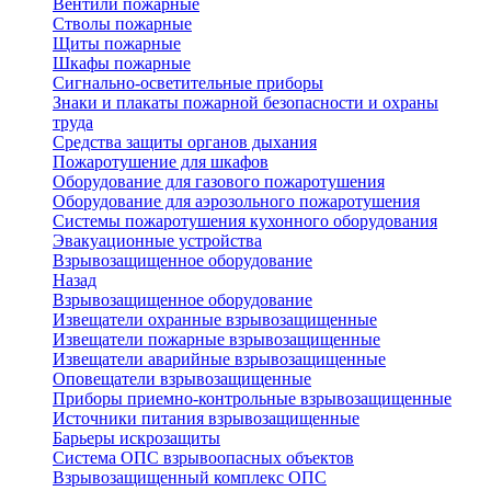
Вентили пожарные
Стволы пожарные
Щиты пожарные
Шкафы пожарные
Сигнально-осветительные приборы
Знаки и плакаты пожарной безопасности и охраны
труда
Средства защиты органов дыхания
Пожаротушение для шкафов
Оборудование для газового пожаротушения
Оборудование для аэрозольного пожаротушения
Системы пожаротушения кухонного оборудования
Эвакуационные устройства
Взрывозащищенное оборудование
Назад
Взрывозащищенное оборудование
Извещатели охранные взрывозащищенные
Извещатели пожарные взрывозащищенные
Извещатели аварийные взрывозащищенные
Оповещатели взрывозащищенные
Приборы приемно-контрольные взрывозащищенные
Источники питания взрывозащищенные
Барьеры искрозащиты
Система ОПС взрывоопасных объектов
Взрывозащищенный комплекс ОПС