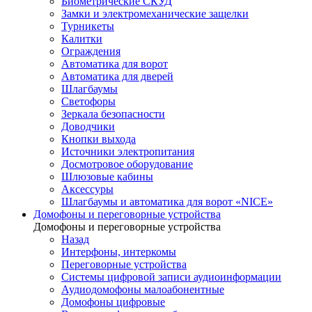
Биометрические СКУД
Замки и электромеханические защелки
Турникеты
Калитки
Ограждения
Автоматика для ворот
Автоматика для дверей
Шлагбаумы
Светофоры
Зеркала безопасности
Доводчики
Кнопки выхода
Источники электропитания
Досмотровое оборудование
Шлюзовые кабины
Аксессуры
Шлагбаумы и автоматика для ворот «NICE»
Домофоны и переговорные устройства
Домофоны и переговорные устройства
Назад
Интерфоны, интеркомы
Переговорные устройства
Системы цифровой записи аудиоинформации
Аудиодомофоны малоабонентные
Домофоны цифровые