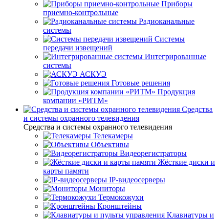
Приборы
приемно-контрольные
Радиоканальные
системы
Системы
передачи извещений
Интегрированные
системы
АСКУЭ
Готовые решения
Продукция
компании «РИТМ»
Средства
и системы охранного телевидения
Средства и системы охранного телевидения
Телекамеры
Объективы
Видеорегистраторы
Жёсткие диски и
карты памяти
IP-видеосерверы
Мониторы
Термокожухи
Кронштейны
Клавиатуры и