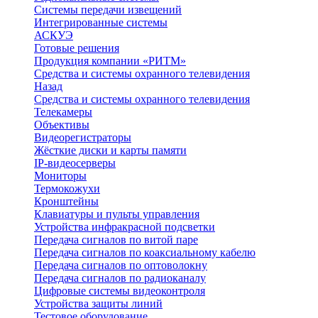
Системы передачи извещений
Интегрированные системы
АСКУЭ
Готовые решения
Продукция компании «РИТМ»
Средства и системы охранного телевидения
Назад
Средства и системы охранного телевидения
Телекамеры
Объективы
Видеорегистраторы
Жёсткие диски и карты памяти
IP-видеосерверы
Мониторы
Термокожухи
Кронштейны
Клавиатуры и пульты управления
Устройства инфракрасной подсветки
Передача сигналов по витой паре
Передача сигналов по коаксиальному кабелю
Передача сигналов по оптоволокну
Передача сигналов по радиоканалу
Цифровые системы видеоконтроля
Устройства защиты линий
Тестовое оборудование