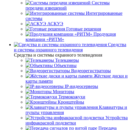
Системы
передачи извещений
Интегрированные
системы
АСКУЭ
Готовые решения
Продукция
компании «РИТМ»
Средства
и системы охранного телевидения
Средства и системы охранного телевидения
Телекамеры
Объективы
Видеорегистраторы
Жёсткие диски и
карты памяти
IP-видеосерверы
Мониторы
Термокожухи
Кронштейны
Клавиатуры и
пульты управления
Устройства
инфракрасной подсветки
Передача