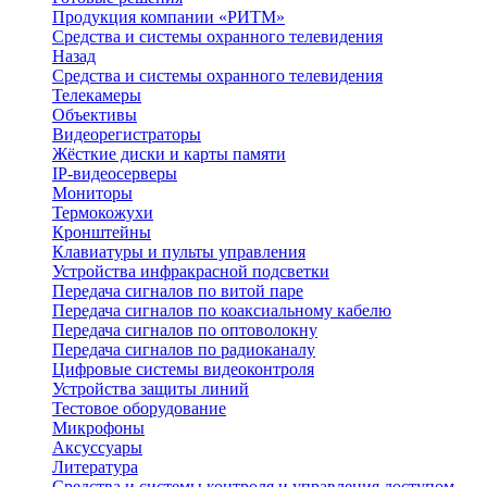
Продукция компании «РИТМ»
Средства и системы охранного телевидения
Назад
Средства и системы охранного телевидения
Телекамеры
Объективы
Видеорегистраторы
Жёсткие диски и карты памяти
IP-видеосерверы
Мониторы
Термокожухи
Кронштейны
Клавиатуры и пульты управления
Устройства инфракрасной подсветки
Передача сигналов по витой паре
Передача сигналов по коаксиальному кабелю
Передача сигналов по оптоволокну
Передача сигналов по радиоканалу
Цифровые системы видеоконтроля
Устройства защиты линий
Тестовое оборудование
Микрофоны
Аксуссуары
Литература
Средства и системы контроля и управления доступом