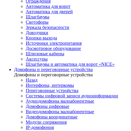
Ограждения
Автоматика для ворот
Автоматика для дверей
Шлагбаумы
Светофоры
Зеркала безопасности
Доводчики
Кнопки выхода
Источники электропитания
Досмотровое оборудование
Шлюзовые кабины
Аксессуры
Шлагбаумы и автоматика для ворот «NICE»
Домофоны и переговорные устройства
Домофоны и переговорные устройства
Назад
Интерфоны, интеркомы
Переговорные устройства
Системы цифровой записи аудиоинформации
Аудиодомофоны малоабонентные
Домофоны цифровые
Видеодомофоны малоабонентные
Домофоны координатные
Модули сопряжения
IP-домофония