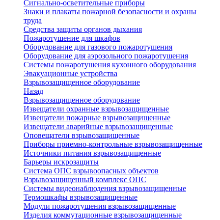
Сигнально-осветительные приборы
Знаки и плакаты пожарной безопасности и охраны
труда
Средства защиты органов дыхания
Пожаротушение для шкафов
Оборудование для газового пожаротушения
Оборудование для аэрозольного пожаротушения
Системы пожаротушения кухонного оборудования
Эвакуационные устройства
Взрывозащищенное оборудование
Назад
Взрывозащищенное оборудование
Извещатели охранные взрывозащищенные
Извещатели пожарные взрывозащищенные
Извещатели аварийные взрывозащищенные
Оповещатели взрывозащищенные
Приборы приемно-контрольные взрывозащищенные
Источники питания взрывозащищенные
Барьеры искрозащиты
Система ОПС взрывоопасных объектов
Взрывозащищенный комплекс ОПС
Системы видеонаблюдения взрывозащищенные
Термошкафы взрывозащищенные
Модули пожаротушения взрывозащищенные
Изделия коммутационные взрывозащищенные