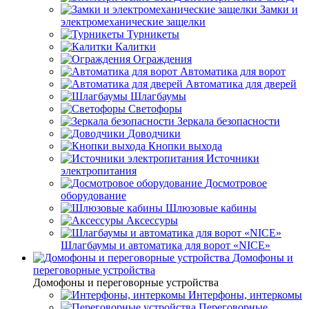
Замки и
электромеханические защелки
Турникеты
Калитки
Ограждения
Автоматика для ворот
Автоматика для дверей
Шлагбаумы
Светофоры
Зеркала безопасности
Доводчики
Кнопки выхода
Источники
электропитания
Досмотровое
оборудование
Шлюзовые кабины
Аксессуры
Шлагбаумы и автоматика для ворот «NICE»
Домофоны и
переговорные устройства
Домофоны и переговорные устройства
Интерфоны, интеркомы
Переговорные