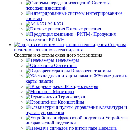
Системы
передачи извещений
Интегрированные
системы
АСКУЭ
Готовые решения
Продукция
компании «РИТМ»
Средства
и системы охранного телевидения
Средства и системы охранного телевидения
Телекамеры
Объективы
Видеорегистраторы
Жёсткие диски и
карты памяти
IP-видеосерверы
Мониторы
Термокожухи
Кронштейны
Клавиатуры и
пульты управления
Устройства
инфракрасной подсветки
Передача