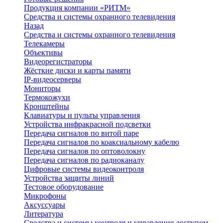
Продукция компании «РИТМ»
Средства и системы охранного телевидения
Назад
Средства и системы охранного телевидения
Телекамеры
Объективы
Видеорегистраторы
Жёсткие диски и карты памяти
IP-видеосерверы
Мониторы
Термокожухи
Кронштейны
Клавиатуры и пульты управления
Устройства инфракрасной подсветки
Передача сигналов по витой паре
Передача сигналов по коаксиальному кабелю
Передача сигналов по оптоволокну
Передача сигналов по радиоканалу
Цифровые системы видеоконтроля
Устройства защиты линий
Тестовое оборудование
Микрофоны
Аксуссуары
Литература
Средства и системы контроля и управления доступом