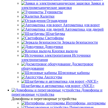
Замки и
электромеханические защелки
Турникеты
Калитки
Ограждения
Автоматика для ворот
Автоматика для дверей
Шлагбаумы
Светофоры
Зеркала безопасности
Доводчики
Кнопки выхода
Источники
электропитания
Досмотровое
оборудование
Шлюзовые кабины
Аксессуры
Шлагбаумы и автоматика для ворот «NICE»
Домофоны и
переговорные устройства
Домофоны и переговорные устройства
Интерфоны, интеркомы
Переговорные