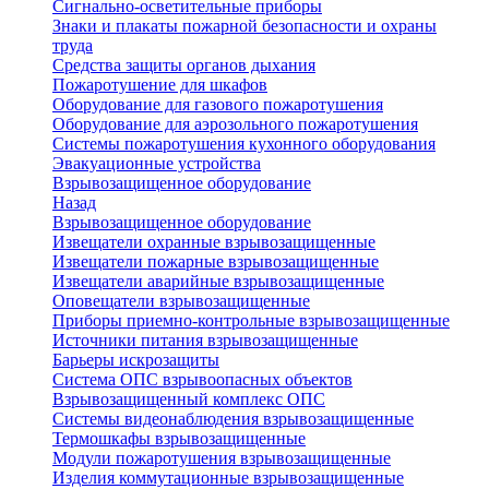
Сигнально-осветительные приборы
Знаки и плакаты пожарной безопасности и охраны
труда
Средства защиты органов дыхания
Пожаротушение для шкафов
Оборудование для газового пожаротушения
Оборудование для аэрозольного пожаротушения
Системы пожаротушения кухонного оборудования
Эвакуационные устройства
Взрывозащищенное оборудование
Назад
Взрывозащищенное оборудование
Извещатели охранные взрывозащищенные
Извещатели пожарные взрывозащищенные
Извещатели аварийные взрывозащищенные
Оповещатели взрывозащищенные
Приборы приемно-контрольные взрывозащищенные
Источники питания взрывозащищенные
Барьеры искрозащиты
Система ОПС взрывоопасных объектов
Взрывозащищенный комплекс ОПС
Системы видеонаблюдения взрывозащищенные
Термошкафы взрывозащищенные
Модули пожаротушения взрывозащищенные
Изделия коммутационные взрывозащищенные