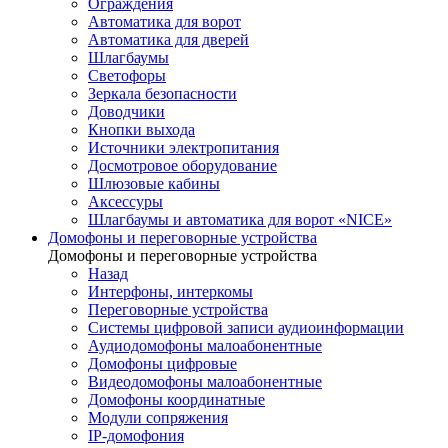
Ограждения
Автоматика для ворот
Автоматика для дверей
Шлагбаумы
Светофоры
Зеркала безопасности
Доводчики
Кнопки выхода
Источники электропитания
Досмотровое оборудование
Шлюзовые кабины
Аксессуры
Шлагбаумы и автоматика для ворот «NICE»
Домофоны и переговорные устройства
Домофоны и переговорные устройства
Назад
Интерфоны, интеркомы
Переговорные устройства
Системы цифровой записи аудиоинформации
Аудиодомофоны малоабонентные
Домофоны цифровые
Видеодомофоны малоабонентные
Домофоны координатные
Модули сопряжения
IP-домофония