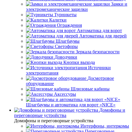
Замки и
электромеханические защелки
Турникеты
Калитки
Ограждения
Автоматика для ворот
Автоматика для дверей
Шлагбаумы
Светофоры
Зеркала безопасности
Доводчики
Кнопки выхода
Источники
электропитания
Досмотровое
оборудование
Шлюзовые кабины
Аксессуры
Шлагбаумы и автоматика для ворот «NICE»
Домофоны и
переговорные устройства
Домофоны и переговорные устройства
Интерфоны, интеркомы
Переговорные