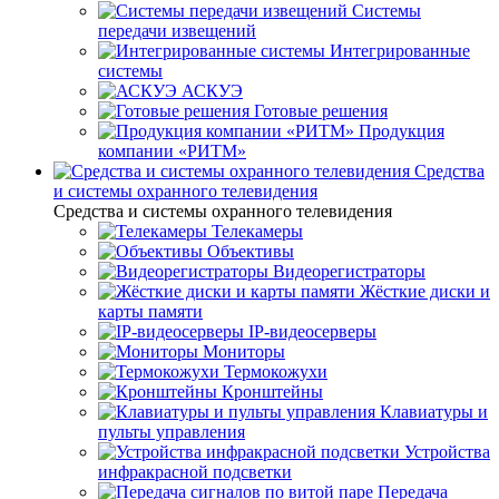
Системы
передачи извещений
Интегрированные
системы
АСКУЭ
Готовые решения
Продукция
компании «РИТМ»
Средства
и системы охранного телевидения
Средства и системы охранного телевидения
Телекамеры
Объективы
Видеорегистраторы
Жёсткие диски и
карты памяти
IP-видеосерверы
Мониторы
Термокожухи
Кронштейны
Клавиатуры и
пульты управления
Устройства
инфракрасной подсветки
Передача