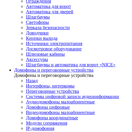
Ограждения
Автоматика для ворот
Автоматика для дверей
Шлагбаумы
Светофоры
Зеркала безопасности
Доводчики
Кнопки выхода
Источники электропитания
Досмотровое оборудование
Шлюзовые кабины
Аксессуры
Шлагбаумы и автоматика для ворот «NICE»
Домофоны и переговорные устройства
Домофоны и переговорные устройства
Назад
Интерфоны, интеркомы
Переговорные устройства
Системы цифровой записи аудиоинформации
Аудиодомофоны малоабонентные
Домофоны цифровые
Видеодомофоны малоабонентные
Домофоны координатные
Модули сопряжения
IP-домофония