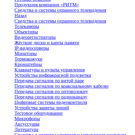
Продукция компании «РИТМ»
Средства и системы охранного телевидения
Назад
Средства и системы охранного телевидения
Телекамеры
Объективы
Видеорегистраторы
Жёсткие диски и карты памяти
IP-видеосерверы
Мониторы
Термокожухи
Кронштейны
Клавиатуры и пульты управления
Устройства инфракрасной подсветки
Передача сигналов по витой паре
Передача сигналов по коаксиальному кабелю
Передача сигналов по оптоволокну
Передача сигналов по радиоканалу
Цифровые системы видеоконтроля
Устройства защиты линий
Тестовое оборудование
Микрофоны
Аксуссуары
Литература
Средства и системы контроля и управления доступом