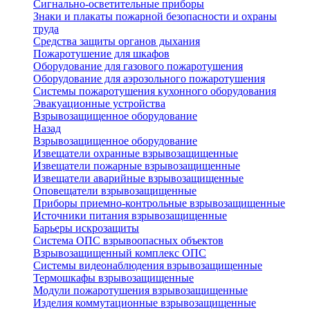
Сигнально-осветительные приборы
Знаки и плакаты пожарной безопасности и охраны
труда
Средства защиты органов дыхания
Пожаротушение для шкафов
Оборудование для газового пожаротушения
Оборудование для аэрозольного пожаротушения
Системы пожаротушения кухонного оборудования
Эвакуационные устройства
Взрывозащищенное оборудование
Назад
Взрывозащищенное оборудование
Извещатели охранные взрывозащищенные
Извещатели пожарные взрывозащищенные
Извещатели аварийные взрывозащищенные
Оповещатели взрывозащищенные
Приборы приемно-контрольные взрывозащищенные
Источники питания взрывозащищенные
Барьеры искрозащиты
Система ОПС взрывоопасных объектов
Взрывозащищенный комплекс ОПС
Системы видеонаблюдения взрывозащищенные
Термошкафы взрывозащищенные
Модули пожаротушения взрывозащищенные
Изделия коммутационные взрывозащищенные