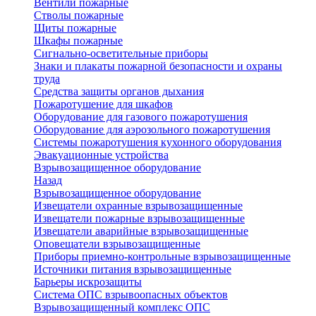
Вентили пожарные
Стволы пожарные
Щиты пожарные
Шкафы пожарные
Сигнально-осветительные приборы
Знаки и плакаты пожарной безопасности и охраны
труда
Средства защиты органов дыхания
Пожаротушение для шкафов
Оборудование для газового пожаротушения
Оборудование для аэрозольного пожаротушения
Системы пожаротушения кухонного оборудования
Эвакуационные устройства
Взрывозащищенное оборудование
Назад
Взрывозащищенное оборудование
Извещатели охранные взрывозащищенные
Извещатели пожарные взрывозащищенные
Извещатели аварийные взрывозащищенные
Оповещатели взрывозащищенные
Приборы приемно-контрольные взрывозащищенные
Источники питания взрывозащищенные
Барьеры искрозащиты
Система ОПС взрывоопасных объектов
Взрывозащищенный комплекс ОПС