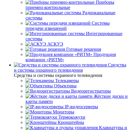
Приборы
приемно-контрольные
Радиоканальные
системы
Системы
передачи извещений
Интегрированные
системы
АСКУЭ
Готовые решения
Продукция
компании «РИТМ»
Средства
и системы охранного телевидения
Средства и системы охранного телевидения
Телекамеры
Объективы
Видеорегистраторы
Жёсткие диски и
карты памяти
IP-видеосерверы
Мониторы
Термокожухи
Кронштейны
Клавиатуры и