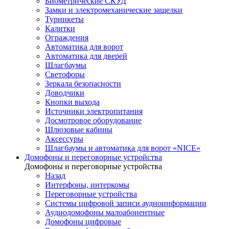
Биометрические СКУД
Замки и электромеханические защелки
Турникеты
Калитки
Ограждения
Автоматика для ворот
Автоматика для дверей
Шлагбаумы
Светофоры
Зеркала безопасности
Доводчики
Кнопки выхода
Источники электропитания
Досмотровое оборудование
Шлюзовые кабины
Аксессуры
Шлагбаумы и автоматика для ворот «NICE»
Домофоны и переговорные устройства
Домофоны и переговорные устройства
Назад
Интерфоны, интеркомы
Переговорные устройства
Системы цифровой записи аудиоинформации
Аудиодомофоны малоабонентные
Домофоны цифровые