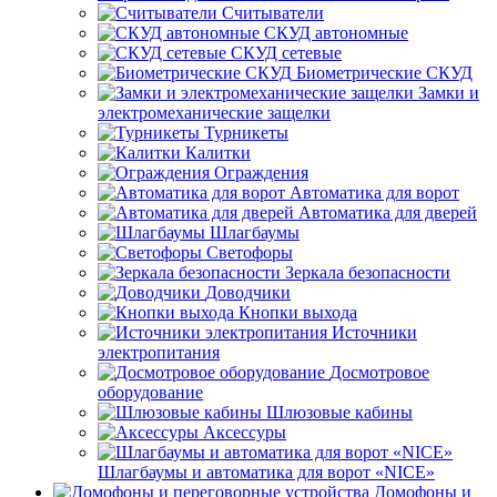
Считыватели
СКУД автономные
СКУД сетевые
Биометрические СКУД
Замки и
электромеханические защелки
Турникеты
Калитки
Ограждения
Автоматика для ворот
Автоматика для дверей
Шлагбаумы
Светофоры
Зеркала безопасности
Доводчики
Кнопки выхода
Источники
электропитания
Досмотровое
оборудование
Шлюзовые кабины
Аксессуры
Шлагбаумы и автоматика для ворот «NICE»
Домофоны и