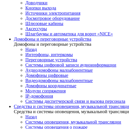
Доводчики
Кнопки выхода
Источники электропитания
Досмотровое оборудование
Шлюзовые кабины
Аксессуры
Шлагбаумы и автоматика для ворот «NICE»
Домофоны и переговорные устройства
Домофоны и переговорные устройства
Назад
Интерфоны, интеркомы
Переговорные устройства
Системы цифровой записи аудиоинформации
Аудиодомофоны малоабонентные
Домофоны цифровые
Видеодомофоны малоабонентные
Домофоны координатные
Модули сопряжения
IP-домофония
Системы диспетчерской связи и вызова персонала
Средства и системы оповещения, музыкальной трансляц
Средства и системы оповещения, музыкальной трансляц
Назад
Системы оповещения, музыкальной трансляции
Системы оповещения о пожаре