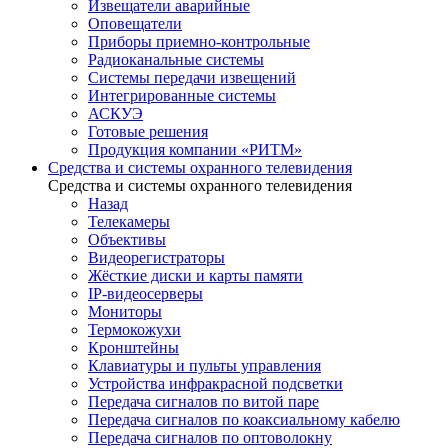
Извещатели аварийные
Оповещатели
Приборы приемно-контрольные
Радиоканальные системы
Системы передачи извещений
Интегрированные системы
АСКУЭ
Готовые решения
Продукция компании «РИТМ»
Средства и системы охранного телевидения
Средства и системы охранного телевидения
Назад
Телекамеры
Объективы
Видеорегистраторы
Жёсткие диски и карты памяти
IP-видеосерверы
Мониторы
Термокожухи
Кронштейны
Клавиатуры и пульты управления
Устройства инфракрасной подсветки
Передача сигналов по витой паре
Передача сигналов по коаксиальному кабелю
Передача сигналов по оптоволокну