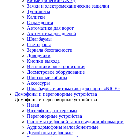
Биометрические СКУД
Замки и электромеханические защелки
Турникеты
Калитки
Ограждения
Автоматика для ворот
Автоматика для дверей
Шлагбаумы
Светофоры
Зеркала безопасности
Доводчики
Кнопки выхода
Источники электропитания
Досмотровое оборудование
Шлюзовые кабины
Аксессуры
Шлагбаумы и автоматика для ворот «NICE»
Домофоны и переговорные устройства
Домофоны и переговорные устройства
Назад
Интерфоны, интеркомы
Переговорные устройства
Системы цифровой записи аудиоинформации
Аудиодомофоны малоабонентные
Домофоны цифровые