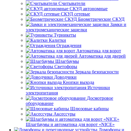
Считыватели
СКУД автономные
СКУД сетевые
Биометрические СКУД
Замки и
электромеханические защелки
Турникеты
Калитки
Ограждения
Автоматика для ворот
Автоматика для дверей
Шлагбаумы
Светофоры
Зеркала безопасности
Доводчики
Кнопки выхода
Источники
электропитания
Досмотровое
оборудование
Шлюзовые кабины
Аксессуры
Шлагбаумы и автоматика для ворот «NICE»
Домофоны и