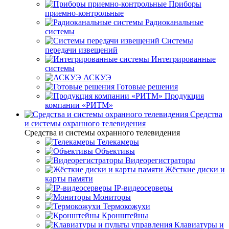
Приборы
приемно-контрольные
Радиоканальные
системы
Системы
передачи извещений
Интегрированные
системы
АСКУЭ
Готовые решения
Продукция
компании «РИТМ»
Средства
и системы охранного телевидения
Средства и системы охранного телевидения
Телекамеры
Объективы
Видеорегистраторы
Жёсткие диски и
карты памяти
IP-видеосерверы
Мониторы
Термокожухи
Кронштейны
Клавиатуры и