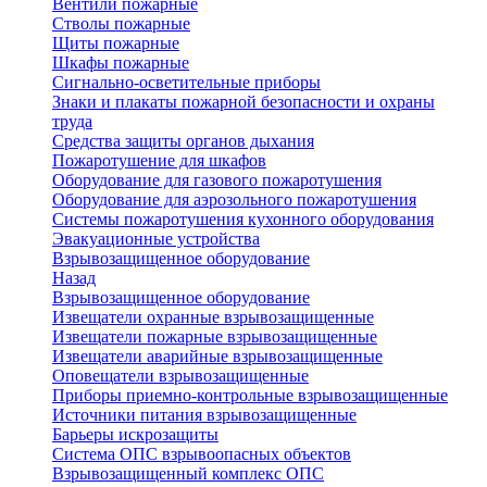
Вентили пожарные
Стволы пожарные
Щиты пожарные
Шкафы пожарные
Сигнально-осветительные приборы
Знаки и плакаты пожарной безопасности и охраны
труда
Средства защиты органов дыхания
Пожаротушение для шкафов
Оборудование для газового пожаротушения
Оборудование для аэрозольного пожаротушения
Системы пожаротушения кухонного оборудования
Эвакуационные устройства
Взрывозащищенное оборудование
Назад
Взрывозащищенное оборудование
Извещатели охранные взрывозащищенные
Извещатели пожарные взрывозащищенные
Извещатели аварийные взрывозащищенные
Оповещатели взрывозащищенные
Приборы приемно-контрольные взрывозащищенные
Источники питания взрывозащищенные
Барьеры искрозащиты
Система ОПС взрывоопасных объектов
Взрывозащищенный комплекс ОПС