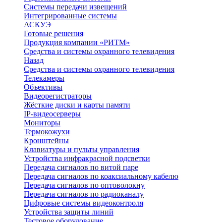
Системы передачи извещений
Интегрированные системы
АСКУЭ
Готовые решения
Продукция компании «РИТМ»
Средства и системы охранного телевидения
Назад
Средства и системы охранного телевидения
Телекамеры
Объективы
Видеорегистраторы
Жёсткие диски и карты памяти
IP-видеосерверы
Мониторы
Термокожухи
Кронштейны
Клавиатуры и пульты управления
Устройства инфракрасной подсветки
Передача сигналов по витой паре
Передача сигналов по коаксиальному кабелю
Передача сигналов по оптоволокну
Передача сигналов по радиоканалу
Цифровые системы видеоконтроля
Устройства защиты линий
Тестовое оборудование