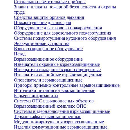
Сигнально-осветительные приборы
Знаки и плакаты пожарной безопасности и охраны
труда
Средства защиты органов дыхания
Пожаротушение для шкафов
Оборудование для газового пожаротушения
Оборудование для аэрозольного пожаротушения
Системы пожаротушения кухонного оборудования
Эвакуационные устройства
Взрывозащищенное оборудование
Назад
Взрывозащищенное оборудование
Извещатели охранные взрывозащищенные
Извещатели пожарные взрывозащищенные
Извещатели аварийные взрывозащищенные
Оповещатели взрывозащищенные
Приборы приемно-контрольные взрывозащищенные
Источники питания взрывозащищенные
Барьеры искрозащиты
Система ОПС взрывоопасных объектов
Взрывозащищенный комплекс ОПС
Системы видеонаблюдения взрывозащищенные
Термошкафы взрывозащищенные
Модули пожаротушения взрывозащищенные
Изделия коммутационные взрывозащищенные