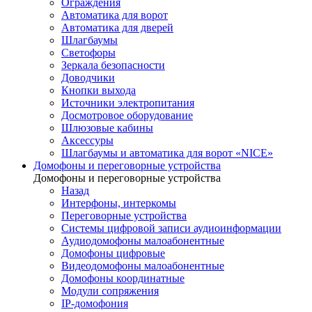
Ограждения
Автоматика для ворот
Автоматика для дверей
Шлагбаумы
Светофоры
Зеркала безопасности
Доводчики
Кнопки выхода
Источники электропитания
Досмотровое оборудование
Шлюзовые кабины
Аксессуры
Шлагбаумы и автоматика для ворот «NICE»
Домофоны и переговорные устройства
Домофоны и переговорные устройства
Назад
Интерфоны, интеркомы
Переговорные устройства
Системы цифровой записи аудиоинформации
Аудиодомофоны малоабонентные
Домофоны цифровые
Видеодомофоны малоабонентные
Домофоны координатные
Модули сопряжения
IP-домофония