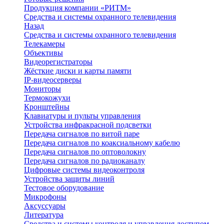
Продукция компании «РИТМ»
Средства и системы охранного телевидения
Назад
Средства и системы охранного телевидения
Телекамеры
Объективы
Видеорегистраторы
Жёсткие диски и карты памяти
IP-видеосерверы
Мониторы
Термокожухи
Кронштейны
Клавиатуры и пульты управления
Устройства инфракрасной подсветки
Передача сигналов по витой паре
Передача сигналов по коаксиальному кабелю
Передача сигналов по оптоволокну
Передача сигналов по радиоканалу
Цифровые системы видеоконтроля
Устройства защиты линий
Тестовое оборудование
Микрофоны
Аксуссуары
Литература
Средства и системы контроля и управления доступом