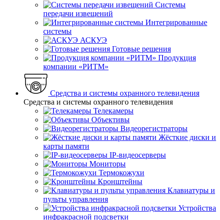
Системы
передачи извещений
Интегрированные
системы
АСКУЭ
Готовые решения
Продукция
компании «РИТМ»
Средства и системы охранного телевидения
Средства и системы охранного телевидения
Телекамеры
Объективы
Видеорегистраторы
Жёсткие диски и
карты памяти
IP-видеосерверы
Мониторы
Термокожухи
Кронштейны
Клавиатуры и
пульты управления
Устройства
инфракрасной подсветки