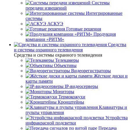
Системы
передачи извещений
Интегрированные
системы
АСКУЭ
Готовые решения
Продукция
компании «РИТМ»
Средства
и системы охранного телевидения
Средства и системы охранного телевидения
Телекамеры
Объективы
Видеорегистраторы
Жёсткие диски и
карты памяти
IP-видеосерверы
Мониторы
Термокожухи
Кронштейны
Клавиатуры и
пульты управления
Устройства
инфракрасной подсветки
Передача