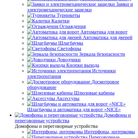
Замки и
электромеханические защелки
Турникеты
Калитки
Ограждения
Автоматика для ворот
Автоматика для дверей
Шлагбаумы
Светофоры
Зеркала безопасности
Доводчики
Кнопки выхода
Источники
электропитания
Досмотровое
оборудование
Шлюзовые кабины
Аксессуры
Шлагбаумы и автоматика для ворот «NICE»
Домофоны и
переговорные устройства
Домофоны и переговорные устройства
Интерфоны, интеркомы
Переговорные