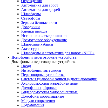
Ограждения
Автоматика для ворот
Автоматика для дверей
Шлагбаумы
Светофоры
Зеркала безопасности
Доводчики
Кнопки выхода
Источники электропитания
Досмотровое оборудование
Шлюзовые кабины
Аксессуры
Шлагбаумы и автоматика для ворот «NICE»
Домофоны и переговорные устройства
Домофоны и переговорные устройства
Назад
Интерфоны, интеркомы
Переговорные устройства
Системы цифровой записи аудиоинформации
Аудиодомофоны малоабонентные
Домофоны цифровые
Видеодомофоны малоабонентные
Домофоны координатные
Модули сопряжения
IP-домофония