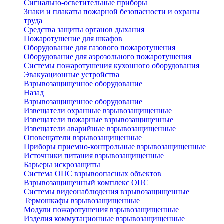
Сигнально-осветительные приборы
Знаки и плакаты пожарной безопасности и охраны
труда
Средства защиты органов дыхания
Пожаротушение для шкафов
Оборудование для газового пожаротушения
Оборудование для аэрозольного пожаротушения
Системы пожаротушения кухонного оборудования
Эвакуационные устройства
Взрывозащищенное оборудование
Назад
Взрывозащищенное оборудование
Извещатели охранные взрывозащищенные
Извещатели пожарные взрывозащищенные
Извещатели аварийные взрывозащищенные
Оповещатели взрывозащищенные
Приборы приемно-контрольные взрывозащищенные
Источники питания взрывозащищенные
Барьеры искрозащиты
Система ОПС взрывоопасных объектов
Взрывозащищенный комплекс ОПС
Системы видеонаблюдения взрывозащищенные
Термошкафы взрывозащищенные
Модули пожаротушения взрывозащищенные
Изделия коммутационные взрывозащищенные