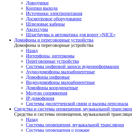
Доводчики
Кнопки выхода
Источники электропитания
Досмотровое оборудование
Шлюзовые кабины
Аксессуры
Шлагбаумы и автоматика для ворот «NICE»
Домофоны и переговорные устройства
Домофоны и переговорные устройства
Назад
Интерфоны, интеркомы
Переговорные устройства
Системы цифровой записи аудиоинформации
Аудиодомофоны малоабонентные
Домофоны цифровые
Видеодомофоны малоабонентные
Домофоны координатные
Модули сопряжения
IP-домофония
Системы диспетчерской связи и вызова персонала
Средства и системы оповещения, музыкальной трансляц
Средства и системы оповещения, музыкальной трансляц
Назад
Системы оповещения, музыкальной трансляции
Системы оповещения о пожаре