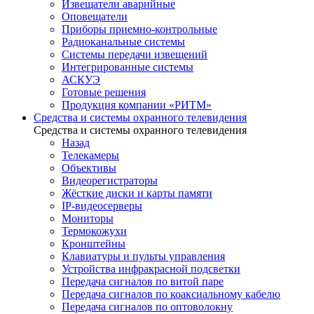
Извещатели аварийные
Оповещатели
Приборы приемно-контрольные
Радиоканальные системы
Системы передачи извещений
Интегрированные системы
АСКУЭ
Готовые решения
Продукция компании «РИТМ»
Средства и системы охранного телевидения
Средства и системы охранного телевидения
Назад
Телекамеры
Объективы
Видеорегистраторы
Жёсткие диски и карты памяти
IP-видеосерверы
Мониторы
Термокожухи
Кронштейны
Клавиатуры и пульты управления
Устройства инфракрасной подсветки
Передача сигналов по витой паре
Передача сигналов по коаксиальному кабелю
Передача сигналов по оптоволокну