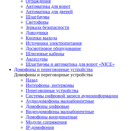
Ограждения
Автоматика для ворот
Автоматика для дверей
Шлагбаумы
Светофоры
Зеркала безопасности
Доводчики
Кнопки выхода
Источники электропитания
Досмотровое оборудование
Шлюзовые кабины
Аксессуры
Шлагбаумы и автоматика для ворот «NICE»
Домофоны и переговорные устройства
Домофоны и переговорные устройства
Назад
Интерфоны, интеркомы
Переговорные устройства
Системы цифровой записи аудиоинформации
Аудиодомофоны малоабонентные
Домофоны цифровые
Видеодомофоны малоабонентные
Домофоны координатные
Модули сопряжения
IP-домофония