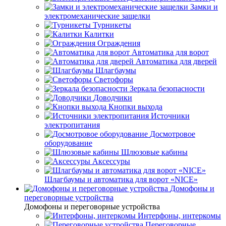
Замки и
электромеханические защелки
Турникеты
Калитки
Ограждения
Автоматика для ворот
Автоматика для дверей
Шлагбаумы
Светофоры
Зеркала безопасности
Доводчики
Кнопки выхода
Источники
электропитания
Досмотровое
оборудование
Шлюзовые кабины
Аксессуры
Шлагбаумы и автоматика для ворот «NICE»
Домофоны и
переговорные устройства
Домофоны и переговорные устройства
Интерфоны, интеркомы
Переговорные