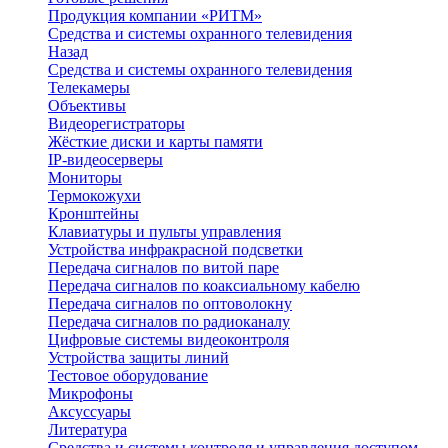
Продукция компании «РИТМ»
Средства и системы охранного телевидения
Назад
Средства и системы охранного телевидения
Телекамеры
Объективы
Видеорегистраторы
Жёсткие диски и карты памяти
IP-видеосерверы
Мониторы
Термокожухи
Кронштейны
Клавиатуры и пульты управления
Устройства инфракрасной подсветки
Передача сигналов по витой паре
Передача сигналов по коаксиальному кабелю
Передача сигналов по оптоволокну
Передача сигналов по радиоканалу
Цифровые системы видеоконтроля
Устройства защиты линий
Тестовое оборудование
Микрофоны
Аксуссуары
Литература
Средства и системы контроля и управления доступом