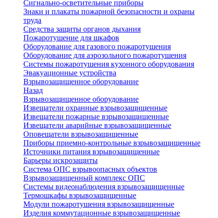
Сигнально-осветительные приборы
Знаки и плакаты пожарной безопасности и охраны
труда
Средства защиты органов дыхания
Пожаротушение для шкафов
Оборудование для газового пожаротушения
Оборудование для аэрозольного пожаротушения
Системы пожаротушения кухонного оборудования
Эвакуационные устройства
Взрывозащищенное оборудование
Назад
Взрывозащищенное оборудование
Извещатели охранные взрывозащищенные
Извещатели пожарные взрывозащищенные
Извещатели аварийные взрывозащищенные
Оповещатели взрывозащищенные
Приборы приемно-контрольные взрывозащищенные
Источники питания взрывозащищенные
Барьеры искрозащиты
Система ОПС взрывоопасных объектов
Взрывозащищенный комплекс ОПС
Системы видеонаблюдения взрывозащищенные
Термошкафы взрывозащищенные
Модули пожаротушения взрывозащищенные
Изделия коммутационные взрывозащищенные