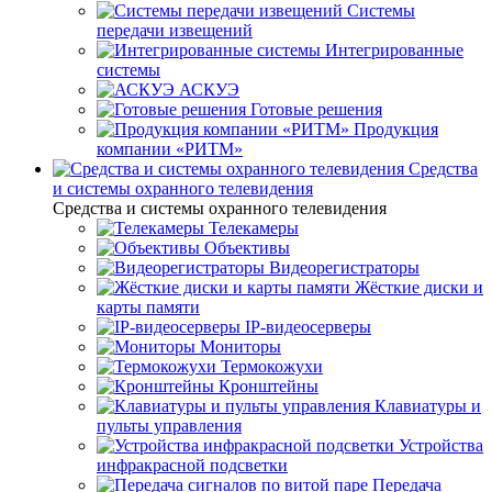
Системы
передачи извещений
Интегрированные
системы
АСКУЭ
Готовые решения
Продукция
компании «РИТМ»
Средства
и системы охранного телевидения
Средства и системы охранного телевидения
Телекамеры
Объективы
Видеорегистраторы
Жёсткие диски и
карты памяти
IP-видеосерверы
Мониторы
Термокожухи
Кронштейны
Клавиатуры и
пульты управления
Устройства
инфракрасной подсветки
Передача